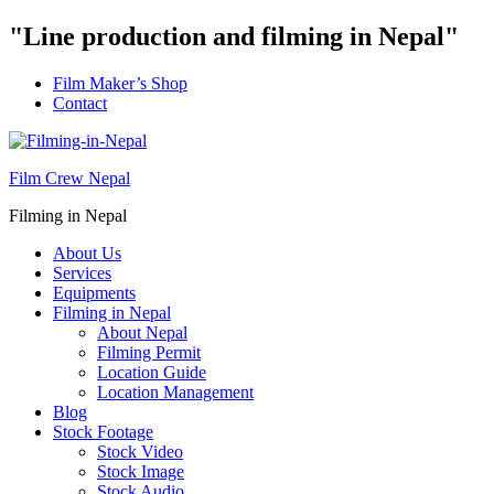
"Line production and filming in Nepal"
Film Maker’s Shop
Contact
Film Crew Nepal
Filming in Nepal
About Us
Services
Equipments
Filming in Nepal
About Nepal
Filming Permit
Location Guide
Location Management
Blog
Stock Footage
Stock Video
Stock Image
Stock Audio