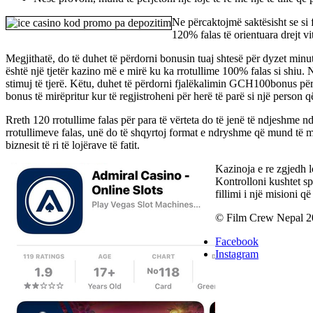
Ne përcaktojmë saktësisht se si 
120% falas të orientuara drejt v
Megjithatë, do të duhet të përdorni bonusin tuaj shtesë për dyzet minut
është një tjetër kazino më e mirë ku ka rrotullime 100% falas si shiu. N
stimuj të tjerë. Këtu, duhet të përdorni fjalëkalimin GCH100bonus për 
bonus të mirëpritur kur të regjistroheni për herë të parë si një person 
Rreth 120 rrotullime falas për para të vërteta do të jenë të ndjeshme n
rrotullimeve falas, unë do të shqyrtoj format e ndryshme që mund të m
biznesit të ri të lojërave të fatit.
Kazinoja e re zgjedh lo
Kontrolloni kushtet sp
fillimi i një misioni 
© Film Crew Nepal 2
Facebook
Instagram