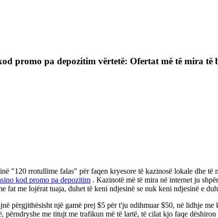
od promo pa depozitim vërtetë: Ofertat më të mira të biz
jinë "120 rrotullime falas" për faqen kryesore të kazinosë lokale dhe të
asino kod promo pa depozitim
. Kazinotë më të mira në internet ju shpër
 me fat me lojërat tuaja, duhet të keni ndjesinë se nuk keni ndjesinë e du
ojnë përgjithësisht një gamë prej $5 për t'ju ndihmuar $50, në lidhje me
ërndryshe me titujt me trafikun më të lartë, të cilat kjo faqe dëshiron t'