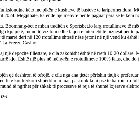
funksionojnë këto me pikën e kushteve të basteve të lartpërmendura. Më 
itit 2024. Megjithatë, ka ende një mënyrë për të paguar para se të keni 
a. Boomrang-bet e mban traditën e Sportsbet.io larg rrotullimeve të mëdh
ga kjo pikë, mund të vizitoni edhe faqen e internetit të biznesit për të p
të marrë deri në 120 rrotullime shtesë nëse jetoni në një vend ku është
që ka Freeze Casino.
daj një depozite fillestare, e cila zakonisht është në rreth 10-20 dolla
arrë kjo. Është një plus në mënyrën e rrotullimeve 100% falas, dhe do t
jën që dëshiron të ofrojë, e cila nga ana tjetër përfshin titujt e preferua
ecifike kur kërkoni shpërblimin tuaj, pasi nuk keni pse të harroni rrotu
që mund të ngrihet për shkak të proceseve të reja të shumë lojërave elektr
026