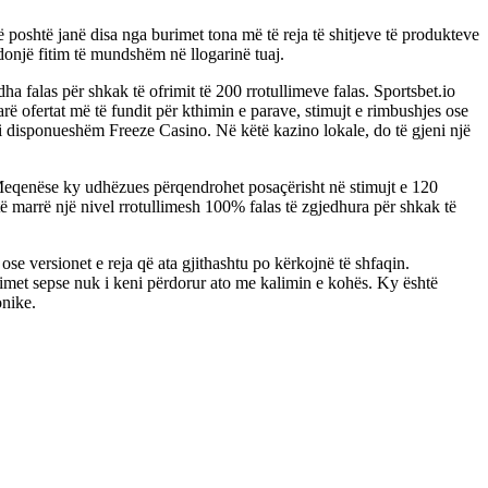
poshtë janë disa nga burimet tona më të reja të shitjeve të produkteve
ndonjë fitim të mundshëm në llogarinë tuaj.
a falas për shkak të ofrimit të 200 rrotullimeve falas. Sportsbet.io
arë ofertat më të fundit për kthimin e parave, stimujt e rimbushjes ose
 i disponueshëm Freeze Casino. Në këtë kazino lokale, do të gjeni një
rë. Meqenëse ky udhëzues përqendrohet posaçërisht në stimujt e 120
ë marrë një nivel rrotullimesh 100% falas të zgjedhura për shkak të
r ose versionet e reja që ata gjithashtu po kërkojnë të shfaqin.
llimet sepse nuk i keni përdorur ato me kalimin e kohës. Ky është
onike.