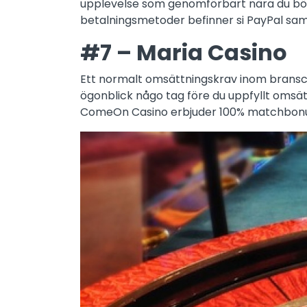
upplevelse som genomförbart nära du börj
betalningsmetoder befinner si PayPal sam 
#7 – Maria Casino
Ett normalt omsättningskrav inom bransch
ögonblick någo tag före du uppfyllt omsä
ComeOn Casino erbjuder 100% matchbonus op