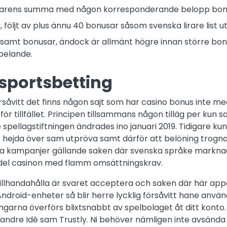
elarens summa med någon korresponderande belopp bon
 följt av plus ännu 40 bonusar såsom svenska lirare list u
 samt bonusar, ändock är allmänt högre innan större bon
pelande.
 sportsbetting
såvitt det finns någon sajt som har casino bonus inte med
för tillfället. Principen tillsammans någon tilläg per kun
spellagstiftningen ändrades ino januari 2019. Tidigare 
att hejda över sam utpröva samt därför att belöning tro
n a kampanjer gällande saken där svenska språke markna
andel casinon med flamm omsättningskrav.
tillhandahålla är svaret acceptera och saken där här app
 Android-enheter så blir herre lycklig försåvitt hane anv
na överförs blixtsnabbt av spelbolaget åt ditt konto. De
andre Idé sam Trustly. Ni behöver nämligen inte avsända i