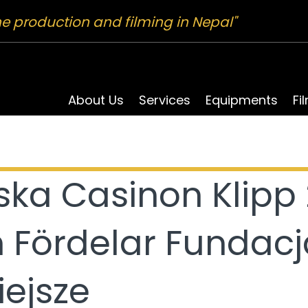
ne production and filming in Nepal"
About Us
Services
Equipments
Fi
ska Casinon Klipp 
h Fördelar Fundac
iejsze