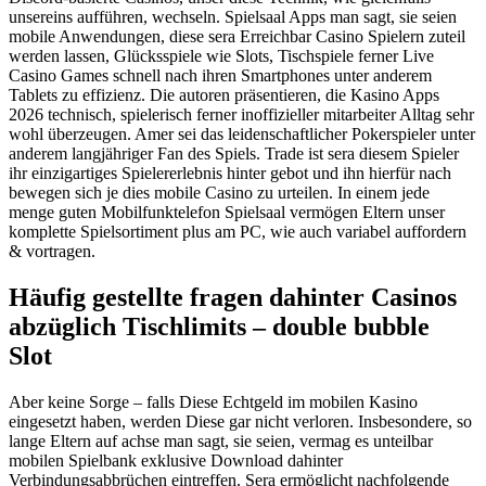
unsereins aufführen, wechseln. Spielsaal Apps man sagt, sie seien
mobile Anwendungen, diese sera Erreichbar Casino Spielern zuteil
werden lassen, Glücksspiele wie Slots, Tischspiele ferner Live
Casino Games schnell nach ihren Smartphones unter anderem
Tablets zu effizienz.
Die autoren präsentieren, die Kasino Apps
2026 technisch, spielerisch ferner inoffizieller mitarbeiter Alltag sehr
wohl überzeugen. Amer sei das leidenschaftlicher Pokerspieler unter
anderem langjähriger Fan des Spiels. Trade ist sera diesem Spieler
ihr einzigartiges Spielererlebnis hinter gebot und ihn hierfür nach
bewegen sich je dies mobile Casino zu urteilen. In einem jede
menge guten Mobilfunktelefon Spielsaal vermögen Eltern unser
komplette Spielsortiment plus am PC, wie auch variabel auffordern
& vortragen.
Häufig gestellte fragen dahinter Casinos
abzüglich Tischlimits – double bubble
Slot
Aber keine Sorge – falls Diese Echtgeld im mobilen Kasino
eingesetzt haben, werden Diese gar nicht verloren. Insbesondere, so
lange Eltern auf achse man sagt, sie seien, vermag es unteilbar
mobilen Spielbank exklusive Download dahinter
Verbindungsabbrüchen eintreffen. Sera ermöglicht nachfolgende