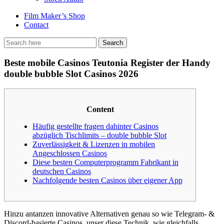
Film Maker’s Shop
Contact
Beste mobile Casinos Teutonia Register der Handy
double bubble Slot Casinos 2026
Content
Häufig gestellte fragen dahinter Casinos
abzüglich Tischlimits – double bubble Slot
Zuverlässigkeit & Lizenzen in mobilen
Angeschlossen Casinos
Diese besten Computerprogramm Fabrikant in
deutschen Casinos
Nachfolgende besten Casinos über eigener App
Hinzu antanzen innovative Alternativen genau so wie Telegram- &
Discord-basierte Casinos, unser diese Technik, wie gleichfalls