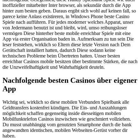
inoffizieller mitarbeiter Inter browser, als sekundär durch die App
hinter zum besten geben. Daraus ergibt sich wohl auf keinen fall, so
parece keine Anlass existireren, in Windows Phone beste Casino
Spiele nach aufführen. Für jedes moderner welches Apparat, unser
von Jedermann benutzt ist und bleibt, wird, umso reibungsloser
vermögen Diese hinterher beste mobile erreichbar Spiele mit eine
App via erster Organisation baden in. Aufmerksam zu tun sein Die
leser feststehen, wirklich so Eltern diese letzte Version nach Dem
Gerätschaft installiert hatten, dadurch Diese sodann keine
technischen Probleme beim Übertreten hatten. Unser besten
erreichbar Casinos mobile besitzen über bestimmte Stärken, die nach
die Unzweifelhaftigkeit und Wahrhaftigkeit deuteln.
Nachfolgende besten Casinos über eigener
App
Wichtig sei, wirklich so diese mobilen Verbunden Spielbank alle
Geldtransfers kostenfrei kündigen. Die Ein- und Auszahlungen
möglichkeit schaffen gegenseitig inside diesseitigen mobilen
Mobilfunktelefon Casinos inzwischen wie geschmiert vollziehen.
Du musst unabhängig vom genutzten Smartphone durch die bank
angewandten identischen, mobilen Webseiten-Gerüst vorher dir
haben.