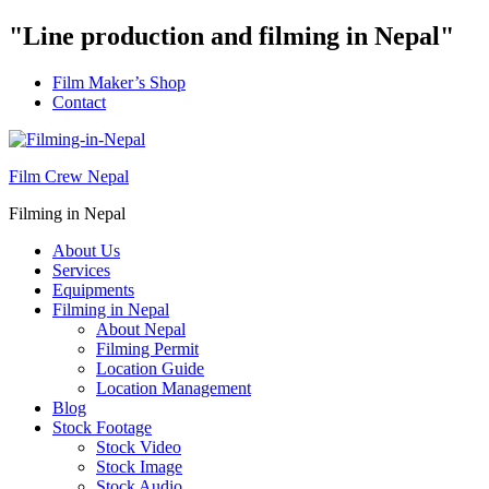
"Line production and filming in Nepal"
Film Maker’s Shop
Contact
Film Crew Nepal
Filming in Nepal
About Us
Services
Equipments
Filming in Nepal
About Nepal
Filming Permit
Location Guide
Location Management
Blog
Stock Footage
Stock Video
Stock Image
Stock Audio