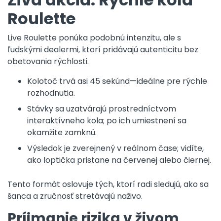
Roulette
Live Roulette ponúka podobnú intenzitu, ale s
ľudskými dealermi, ktorí pridávajú autenticitu bez
obetovania rýchlosti.
Kolotoč trvá asi 45 sekúnd—ideálne pre rýchle
rozhodnutia.
Stávky sa uzatvárajú prostredníctvom
interaktívneho kola; po ich umiestnení sa
okamžite zamknú.
Výsledok je zverejnený v reálnom čase; vidíte,
ako loptička pristane na červenej alebo čiernej.
Tento formát oslovuje tých, ktorí radi sledujú, ako sa
šanca a zručnosť stretávajú naživo.
Príjmanie rizika v živom