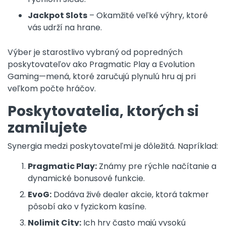
Jackpot Slots
– Okamžité veľké výhry, ktoré
vás udrží na hrane.
Výber je starostlivo vybraný od popredných
poskytovateľov ako Pragmatic Play a Evolution
Gaming—mená, ktoré zaručujú plynulú hru aj pri
veľkom počte hráčov.
Poskytovatelia, ktorých si
zamilujete
Synergia medzi poskytovateľmi je dôležitá. Napríklad:
Pragmatic Play:
Známy pre rýchle načítanie a
dynamické bonusové funkcie.
EvoG:
Dodáva živé dealer akcie, ktorá takmer
pôsobí ako v fyzickom kasíne.
Nolimit City:
Ich hry často majú vysokú