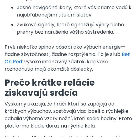
Jasné navigačné ikony, ktoré vás priamo vedú k
najobľúbenejším titulom slotov.
Zvukové signály, ktoré signalizujú výhry alebo
prehry bez narušenia vášho sústredenia.
Prvé niekoľko spinov pôsobí ako výbuch energie—
žiadne zbytočnosti, žiadne rozptýlenia. To je sľub
Bet
On Red
: vysoko intenzívny zážitok, kde vaše
rozhodnutia majú okamžité dôsledky.
Prečo krátke relácie
získavajú srdcia
Výskumy ukazujú, že hráči, ktorí sa zapájajú do
krátkych výbuchov, zostávajú viac bdelí a rýchlejšie
odhalia výherné vzory než tí, ktorí sedia hodiny. Preto
platforma kladie dôraz na rýchle kolá.