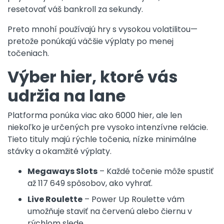
resetovať váš bankroll za sekundy.
Preto mnohí používajú hry s vysokou volatilitou—
pretože ponúkajú väčšie výplaty po menej
točeniach.
Výber hier, ktoré vás
udržia na lane
Platforma ponúka viac ako 6000 hier, ale len
niekoľko je určených pre vysoko intenzívne relácie.
Tieto tituly majú rýchle točenia, nízke minimálne
stávky a okamžité výplaty.
Megaways Slots
– Každé točenie môže spustiť
až 117 649 spôsobov, ako vyhrať.
Live Roulette
– Power Up Roulette vám
umožňuje staviť na červenú alebo čiernu v
rýchlom slede.