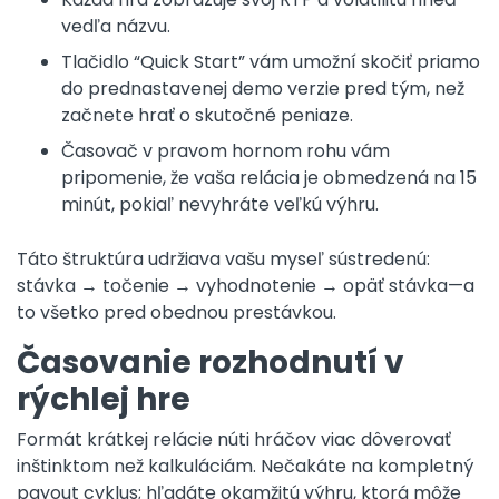
vedľa názvu.
Tlačidlo “Quick Start” vám umožní skočiť priamo
do prednastavenej demo verzie pred tým, než
začnete hrať o skutočné peniaze.
Časovač v pravom hornom rohu vám
pripomenie, že vaša relácia je obmedzená na 15
minút, pokiaľ nevyhráte veľkú výhru.
Táto štruktúra udržiava vašu myseľ sústredenú:
stávka → točenie → vyhodnotenie → opäť stávka—a
to všetko pred obednou prestávkou.
Časovanie rozhodnutí v
rýchlej hre
Formát krátkej relácie núti hráčov viac dôverovať
inštinktom než kalkuláciám. Nečakáte na kompletný
payout cyklus; hľadáte okamžitú výhru, ktorá môže