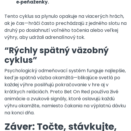
e‑peňaženky.
Tento cyklus sa plynulo opakuje na viacerých hrách,
ak je čas—hráči často prechádzajú z jedného slotu na
druhý po dosiahnutí voľného točenia alebo veľkej
výhry, aby udržali adrenalínový tok.
“Rýchly spätný väzobný
cyklus”
Psychologický odmeňovací systém funguje najlepšie,
keď je spätná väzba okamžitá—blikajúce svetlá po
každej výhre posilňujú pokračovanie v hre aj v
krátkych reláciách. Preto Bet On Red používa živé
animácie a zvukové signály, ktoré oslavujú každú
výhru okamžite, namiesto čakania na výplatnú dávku
na konci dňa.
Záver: Točte, stávkujte,