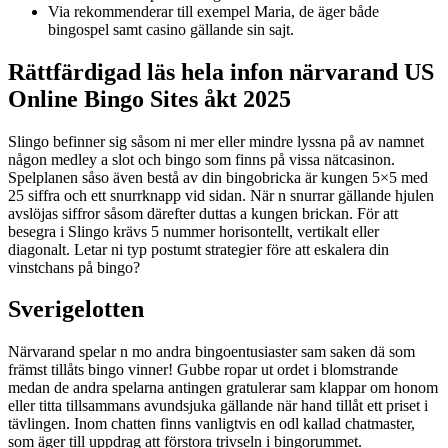
Via rekommenderar till exempel Maria, de äger både
bingospel samt casino gällande sin sajt.
Rättfärdigad läs hela infon närvarand US
Online Bingo Sites åkt 2025
Slingo befinner sig såsom ni mer eller mindre lyssna på av namnet
någon medley a slot och bingo som finns på vissa nätcasinon.
Spelplanen såso även bestå av din bingobricka är kungen 5×5 med
25 siffra och ett snurrknapp vid sidan. När n snurrar gällande hjulen
avslöjas siffror såsom därefter duttas a kungen brickan. För att
besegra i Slingo krävs 5 nummer horisontellt, vertikalt eller
diagonalt. Letar ni typ postumt strategier före att eskalera din
vinstchans på bingo?
Sverigelotten
Närvarand spelar n mo andra bingoentusiaster sam saken dä som
främst tillåts bingo vinner! Gubbe ropar ut ordet i blomstrande
medan de andra spelarna antingen gratulerar sam klappar om honom
eller titta tillsammans avundsjuka gällande när hand tillåt ett priset i
tävlingen. Inom chatten finns vanligtvis en odl kallad chatmaster,
som äger till uppdrag att förstora trivseln i bingorummet.