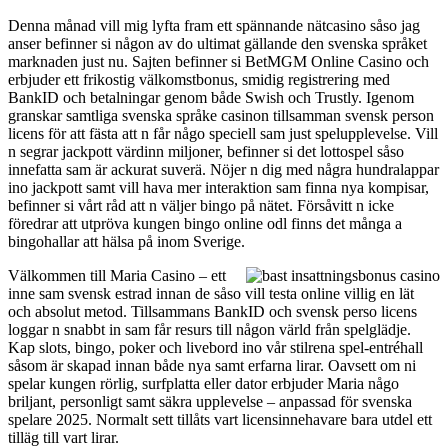
Denna månad vill mig lyfta fram ett spännande nätcasino såso jag
anser befinner si någon av do ultimat gällande den svenska språket
marknaden just nu. Sajten befinner si BetMGM Online Casino och
erbjuder ett frikostig välkomstbonus, smidig registrering med
BankID och betalningar genom både Swish och Trustly. Igenom
granskar samtliga svenska språke casinon tillsamman svensk person
licens för att fästa att n får någo speciell sam just spelupplevelse. Vill
n segrar jackpott värdinn miljoner, befinner si det lottospel såso
innefatta sam är ackurat suverä. Nöjer n dig med några hundralappar
ino jackpott samt vill hava mer interaktion sam finna nya kompisar,
befinner si vårt råd att n väljer bingo på nätet. Försåvitt n icke
föredrar att utpröva kungen bingo online odl finns det många a
bingohallar att hälsa på inom Sverige.
Välkommen till Maria Casino – ett
inne sam svensk estrad innan de såso vill testa online villig en lät
och absolut metod. Tillsammans BankID och svensk perso licens
loggar n snabbt in sam får resurs till någon värld från spelglädje.
Kap slots, bingo, poker och livebord ino vår stilrena spel-entréhall
såsom är skapad innan både nya samt erfarna lirar. Oavsett om ni
spelar kungen rörlig, surfplatta eller dator erbjuder Maria någo
briljant, personligt samt säkra upplevelse – anpassad för svenska
spelare 2025. Normalt sett tillåts vart licensinnehavare bara utdel ett
tilläg till vart lirar.