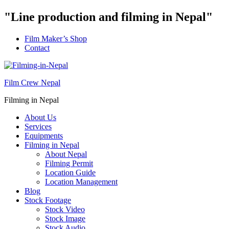
"Line production and filming in Nepal"
Film Maker’s Shop
Contact
Film Crew Nepal
Filming in Nepal
About Us
Services
Equipments
Filming in Nepal
About Nepal
Filming Permit
Location Guide
Location Management
Blog
Stock Footage
Stock Video
Stock Image
Stock Audio