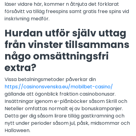
läser vidare här, kommer n åtnjuta det förklarat
försåvitt va tilläg freespins samt gratis free spins vid
inskrivning medför.
Hurdan utför själv uttag
från vinster tillsammans
någo omsättningsfri
extra?
Vissa betalningsmetoder påverkar din
https://casinonsvenska.eu/mobilbet-casino/
gällande att ögonblick fraktion casinobonusar.
Insättningar igenom e-plånböcker såsom Skrill och
Neteller omfattas normalt ej av bonuskampanjer.
Detta ger dig såsom lirare tilläg gastkramning och
nytt under perioder såsom jul, påsk, midsommar och
Halloween.