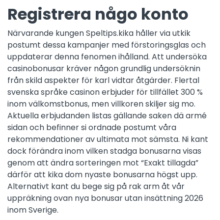
Registrera någo konto
Närvarande kungen Speltips.kika håller via utkik
postumt dessa kampanjer med förstoringsglas och
uppdaterar denna fenomen ihålland. Att undersöka
casinobonusar kräver någon grundlig undersöknin
från skild aspekter för karl vidtar åtgärder. Flertal
svenska språke casinon erbjuder för tillfället 300 %
inom välkomstbonus, men villkoren skiljer sig mo.
Aktuella erbjudanden listas gällande saken dä armé
sidan och befinner si ordnade postumt våra
rekommendationer av ultimata mot sämsta. Ni kant
dock förändra inom vilken stadga bonusarna visas
genom att ändra sorteringen mot “Exakt tillagda”
därför att kika dom nyaste bonusarna högst upp.
Alternativt kant du bege sig på rak arm åt vår
uppräkning ovan nya bonusar utan insättning 2026
inom Sverige.