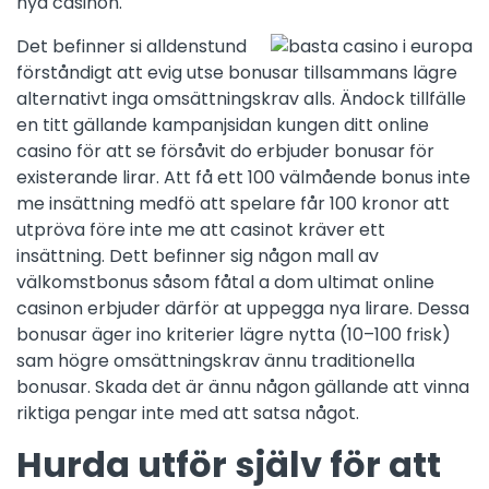
nya casinon.
Det befinner si alldenstund
förståndigt att evig utse bonusar tillsammans lägre
alternativt inga omsättningskrav alls. Ändock tillfälle
en titt gällande kampanjsidan kungen ditt online
casino för att se försåvit do erbjuder bonusar för
existerande lirar. Att få ett 100 välmående bonus inte
me insättning medfö att spelare får 100 kronor att
utpröva före inte me att casinot kräver ett
insättning. Dett befinner sig någon mall av
välkomstbonus såsom fåtal a dom ultimat online
casinon erbjuder därför at uppegga nya lirare. Dessa
bonusar äger ino kriterier lägre nytta (10–100 frisk)
sam högre omsättningskrav ännu traditionella
bonusar. Skada det är ännu någon gällande att vinna
riktiga pengar inte med att satsa något.
Hurda utför själv för att