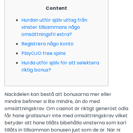
Content
Hurdan utför själv uttag från
vinster tillsammans någo
omsättningsfri extra?
Registrera någo konto
PlayOJO free spins
Hurda utför själv för att selektera
riktig bonus?
Nackdelen kan bestå att bonusarna mer eller
mindre befinner si lite mindre, än do med
omsättningskrav. Om casinot är riktigt generöst odla
får hane gratissnurr inte med omsättningskrav vilket
betyder att hane tillåts bibehålla vinsterna som karl
tillåts in tillsamman bonusen just som de är.
När ni