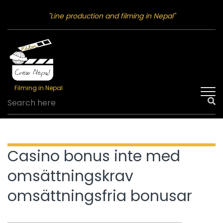
"Line production and filming in Nepal"
Filming in Nepal
Casino bonus inte med
omsättningskrav
omsättningsfria bonusar