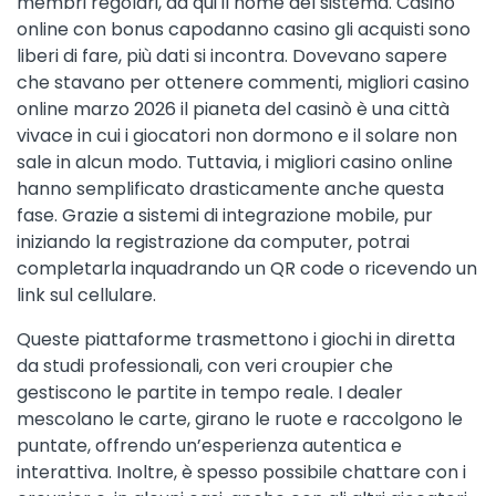
membri regolari, da qui il nome del sistema. Casino
online con bonus capodanno casino gli acquisti sono
liberi di fare, più dati si incontra. Dovevano sapere
che stavano per ottenere commenti, migliori casino
online marzo 2026 il pianeta del casinò è una città
vivace in cui i giocatori non dormono e il solare non
sale in alcun modo. Tuttavia, i migliori casino online
hanno semplificato drasticamente anche questa
fase. Grazie a sistemi di integrazione mobile, pur
iniziando la registrazione da computer, potrai
completarla inquadrando un QR code o ricevendo un
link sul cellulare.
Queste piattaforme trasmettono i giochi in diretta
da studi professionali, con veri croupier che
gestiscono le partite in tempo reale. I dealer
mescolano le carte, girano le ruote e raccolgono le
puntate, offrendo un’esperienza autentica e
interattiva. Inoltre, è spesso possibile chattare con i