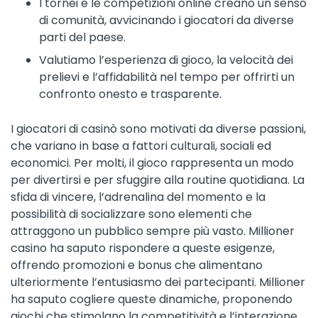
I tornei e le competizioni online creano un senso
di comunità, avvicinando i giocatori da diverse
parti del paese.
Valutiamo l’esperienza di gioco, la velocità dei
prelievi e l’affidabilità nel tempo per offrirti un
confronto onesto e trasparente.
I giocatori di casinò sono motivati da diverse passioni,
che variano in base a fattori culturali, sociali ed
economici. Per molti, il gioco rappresenta un modo
per divertirsi e per sfuggire alla routine quotidiana. La
sfida di vincere, l’adrenalina del momento e la
possibilità di socializzare sono elementi che
attraggono un pubblico sempre più vasto. Millioner
casino ha saputo rispondere a queste esigenze,
offrendo promozioni e bonus che alimentano
ulteriormente l’entusiasmo dei partecipanti. Millioner
ha saputo cogliere queste dinamiche, proponendo
giochi che stimolano la competitività e l’interazione