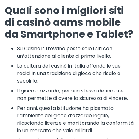
Quali sono i migliori siti
di casinò aams mobile
da Smartphone e Tablet?
Su Casino.it trovano posto solo i siti con
un’attenzione al cliente di primo livello.
La cultura del casinò in Italia affonda le sue
radici in una tradizione di gioco che risale a
secoli fa.
Il gioco d’azzardo, per sua stessa definizione,
non permette di avere la sicurezza di vincere.
Per anni, questa istituzione ha plasmato
l’ambiente del gioco d’azzardo legale,
rilasciando licenze e monitorando la conformità
in un mercato che vale miliardi.