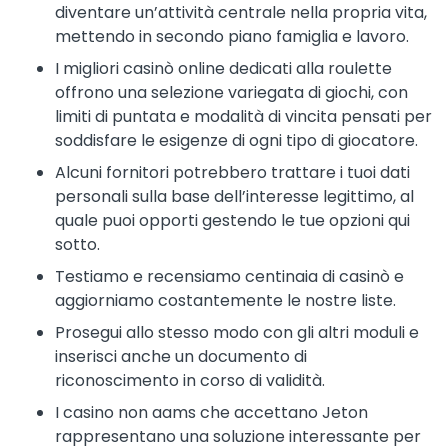
diventare un’attività centrale nella propria vita,
mettendo in secondo piano famiglia e lavoro.
I migliori casinò online dedicati alla roulette
offrono una selezione variegata di giochi, con
limiti di puntata e modalità di vincita pensati per
soddisfare le esigenze di ogni tipo di giocatore.
Alcuni fornitori potrebbero trattare i tuoi dati
personali sulla base dell’interesse legittimo, al
quale puoi opporti gestendo le tue opzioni qui
sotto.
Testiamo e recensiamo centinaia di casinò e
aggiorniamo costantemente le nostre liste.
Prosegui allo stesso modo con gli altri moduli e
inserisci anche un documento di
riconoscimento in corso di validità.
I casino non aams che accettano Jeton
rappresentano una soluzione interessante per