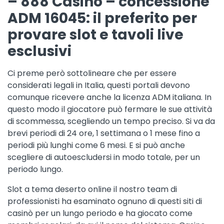
– 888 Casino – concessione
ADM 16045: il preferito per
provare slot e tavoli live
esclusivi
Ci preme però sottolineare che per essere
considerati legali in Italia, questi portali devono
comunque ricevere anche la licenza ADM italiana. In
questo modo il giocatore può fermare le sue attività
di scommessa, scegliendo un tempo preciso. Si va da
brevi periodi di 24 ore, 1 settimana o 1 mese fino a
periodi più lunghi come 6 mesi. E si può anche
scegliere di autoescludersi in modo totale, per un
periodo lungo.
Slot a tema deserto online il nostro team di
professionisti ha esaminato ognuno di questi siti di
casinò per un lungo periodo e ha giocato come