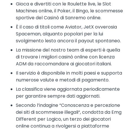
Gioca e divertiti con le Roulette live, le Slot
Machines online, il Poker, il Bingo, le scommesse
sportive del Casinò di Sanremo online.
È il caso di titoli come Aviator, JetX ovverosia
Spaceman, alquanto popolari per la lui
svolgimento lesto ancora il payout spontaneo.
La missione del nostro team di esperti è quella
di trovare i migliori casinò online con licenza
ADM da raccomandare ai giocatori italiani.
Il servizio è disponibile in molti paesi e supporta
numerose valute e metodi di pagamento.
La classifica viene aggiornata periodicamente
per garantire sempre dati aggiornati.
Secondo l’indagine “Conoscenza e percezione
dei siti di scommesse illegali“, condotta da Emg
Different per Logico, un terzo dei giocatori
online continua a rivolgersi a piattaforme