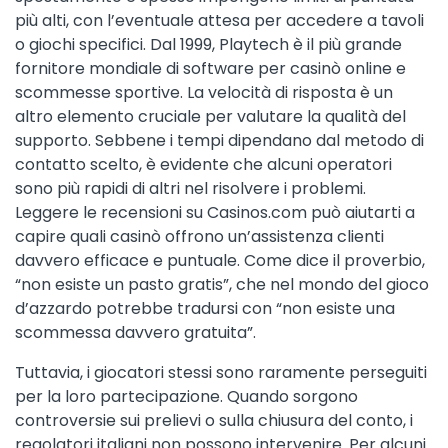
più alti, con l’eventuale attesa per accedere a tavoli
o giochi specifici. Dal 1999, Playtech è il più grande
fornitore mondiale di software per casinò online e
scommesse sportive. La velocità di risposta è un
altro elemento cruciale per valutare la qualità del
supporto. Sebbene i tempi dipendano dal metodo di
contatto scelto, è evidente che alcuni operatori
sono più rapidi di altri nel risolvere i problemi.
Leggere le recensioni su Casinos.com può aiutarti a
capire quali casinò offrono un’assistenza clienti
davvero efficace e puntuale. Come dice il proverbio,
“non esiste un pasto gratis”, che nel mondo del gioco
d’azzardo potrebbe tradursi con “non esiste una
scommessa davvero gratuita”.
Tuttavia, i giocatori stessi sono raramente perseguiti
per la loro partecipazione. Quando sorgono
controversie sui prelievi o sulla chiusura del conto, i
regolatori italiani non possono intervenire. Per alcuni