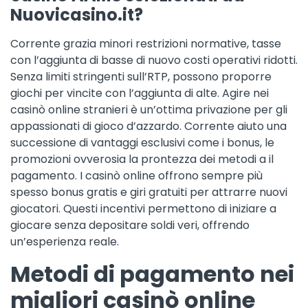
Nuovicasino.it?
Corrente grazia minori restrizioni normative, tasse
con l’aggiunta di basse di nuovo costi operativi ridotti.
Senza limiti stringenti sull’RTP, possono proporre
giochi per vincite con l’aggiunta di alte. Agire nei
casinò online stranieri è un’ottima privazione per gli
appassionati di gioco d’azzardo. Corrente aiuto una
successione di vantaggi esclusivi come i bonus, le
promozioni ovverosia la prontezza dei metodi a il
pagamento. I casinò online offrono sempre più
spesso bonus gratis e giri gratuiti per attrarre nuovi
giocatori. Questi incentivi permettono di iniziare a
giocare senza depositare soldi veri, offrendo
un’esperienza reale.
Metodi di pagamento nei
migliori casinò online