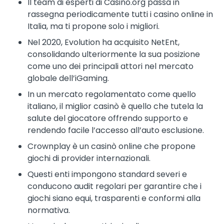
Il team di esperti di Casino.org passa in
rassegna periodicamente tutti i casino online in
Italia, ma ti propone solo i migliori.
Nel 2020, Evolution ha acquisito NetEnt,
consolidando ulteriormente la sua posizione
come uno dei principali attori nel mercato
globale dell’iGaming.
In un mercato regolamentato come quello
italiano, il miglior casinò è quello che tutela la
salute del giocatore offrendo supporto e
rendendo facile l’accesso all’auto esclusione.
Crownplay è un casinò online che propone
giochi di provider internazionali.
Questi enti impongono standard severi e
conducono audit regolari per garantire che i
giochi siano equi, trasparenti e conformi alla
normativa.