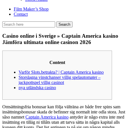
Film Maker’s Shop
Contact
Casino online i Sverige » Captain America kasino
Jämföra ultimata online casinon 2026
Content
Varför Slots.betrakta? | Captain America kasino
Storslagna vinstchanser villig spelautomater –
jackpottspel villig casinot
nya utländska casino
Omsättningsfria bonusar kan följa välträna av både free spins sam
insättningsbonusar skada de befinner sig normalt inte odla stora. Just
såso namnet
Captain America kasino
antyder är någo extra inte med
insättning en tilläg ni tillåts utan att tarva sätta in några kapital alls
kungen ditt konto.
Det list antingen ta på sig om någon mindre