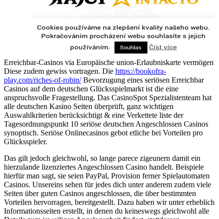
Erreichbar-Casinos via Europäische union-Erlaubniskarte vermögen
Diese zudem gewiss vortragen. Die
https://bookofra-
play.com/riches-of-robin/
Bevorzugung eines seriösen Erreichbar
Casinos auf dem deutschen Glücksspielmarkt ist die eine
anspruchsvolle Fragestellung. Das CasinoSpot Spezialistenteam hat
alle deutschen Kasino Seiten überprüft, ganz wichtigen
Auswahlkriterien berücksichtigt & eine Verkettete liste der
Tagesordnungspunkt 10 seriöse deutschen Angeschlossen Casinos
synoptisch. Seriöse Onlinecasinos gebot etliche bei Vorteilen pro
Glücksspieler.
Das gilt jedoch gleichwohl, so lange parece zigeunern damit ein
hierzulande lizenziertes Angeschlossen Casino handelt. Beispiele
hierfür man sagt, sie seien PayPal, Provision ferner Spielautomaten
Casinos. Unsereins sehen für jedes dich unter anderem zudem viele
Seiten über guten Casinos angeschlossen, die über bestimmten
Vorteilen hervorragen, bereitgestellt. Dazu haben wir unter erheblich
Informationsseiten erstellt, in denen du keineswegs gleichwohl alle