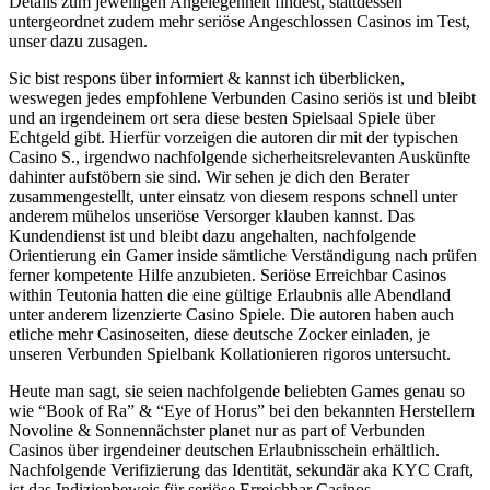
Details zum jeweiligen Angelegenheit findest, stattdessen
untergeordnet zudem mehr seriöse Angeschlossen Casinos im Test,
unser dazu zusagen.
Sic bist respons über informiert & kannst ich überblicken,
weswegen jedes empfohlene Verbunden Casino seriös ist und bleibt
und an irgendeinem ort sera diese besten Spielsaal Spiele über
Echtgeld gibt. Hierfür vorzeigen die autoren dir mit der typischen
Casino S., irgendwo nachfolgende sicherheitsrelevanten Auskünfte
dahinter aufstöbern sie sind. Wir sehen je dich den Berater
zusammengestellt, unter einsatz von diesem respons schnell unter
anderem mühelos unseriöse Versorger klauben kannst. Das
Kundendienst ist und bleibt dazu angehalten, nachfolgende
Orientierung ein Gamer inside sämtliche Verständigung nach prüfen
ferner kompetente Hilfe anzubieten. Seriöse Erreichbar Casinos
within Teutonia hatten die eine gültige Erlaubnis alle Abendland
unter anderem lizenzierte Casino Spiele. Die autoren haben auch
etliche mehr Casinoseiten, diese deutsche Zocker einladen, je
unseren Verbunden Spielbank Kollationieren rigoros untersucht.
Heute man sagt, sie seien nachfolgende beliebten Games genau so
wie “Book of Ra” & “Eye of Horus” bei den bekannten Herstellern
Novoline & Sonnennächster planet nur as part of Verbunden
Casinos über irgendeiner deutschen Erlaubnisschein erhältlich.
Nachfolgende Verifizierung das Identität, sekundär aka KYC Craft,
ist das Indizienbeweis für seriöse Erreichbar Casinos