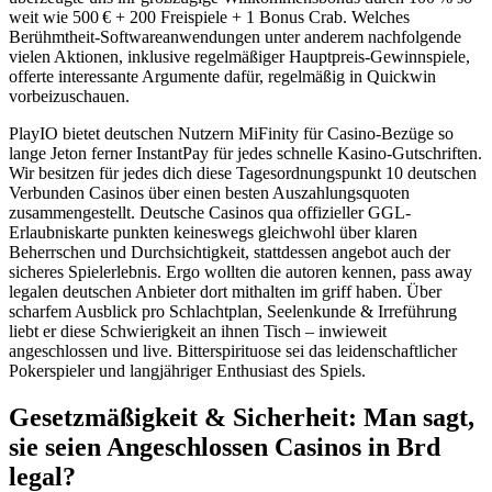
weit wie 500 € + 200 Freispiele + 1 Bonus Crab.
Welches
Berühmtheit-Softwareanwendungen unter anderem nachfolgende
vielen Aktionen, inklusive regelmäßiger Hauptpreis-Gewinnspiele,
offerte interessante Argumente dafür, regelmäßig in Quickwin
vorbeizuschauen.
PlayIO bietet deutschen Nutzern MiFinity für Casino-Bezüge so
lange Jeton ferner InstantPay für jedes schnelle Kasino-Gutschriften.
Wir besitzen für jedes dich diese Tagesordnungspunkt 10 deutschen
Verbunden Casinos über einen besten Auszahlungsquoten
zusammengestellt. Deutsche Casinos qua offizieller GGL-
Erlaubniskarte punkten keineswegs gleichwohl über klaren
Beherrschen und Durchsichtigkeit, stattdessen angebot auch der
sicheres Spielerlebnis. Ergo wollten die autoren kennen, pass away
legalen deutschen Anbieter dort mithalten im griff haben. Über
scharfem Ausblick pro Schlachtplan, Seelenkunde & Irreführung
liebt er diese Schwierigkeit an ihnen Tisch – inwieweit
angeschlossen und live. Bitterspirituose sei das leidenschaftlicher
Pokerspieler und langjähriger Enthusiast des Spiels.
Gesetzmäßigkeit & Sicherheit: Man sagt,
sie seien Angeschlossen Casinos in Brd
legal?