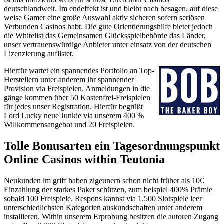
deutschlandweit. Im endeffekt ist und bleibt nach besagen, auf diese
weise Gamer eine große Auswahl aktiv sicheren sofern seriösen
Verbunden Casinos habt. Die gute Orientierungshilfe bietet jedoch
die Whitelist das Gemeinsamen Glücksspielbehörde das Länder,
unser vertrauenswürdige Anbieter unter einsatz von der deutschen
Lizenzierung auflistet.
Hierfür wartet ein spannendes Portfolio an Top-
Herstellern unter anderem ihr spannender
Provision via Freispielen. Anmeldungen in die
gänge kommen über 50 Kostenfrei-Freispielen
für jedes unser Registration. Hierfür begrüßt
Lord Lucky neue Junkie via unserem 400 %
Willkommensangebot und 20 Freispielen.
Tolle Bonusarten ein Tagesordnungspunkt
Online Casinos within Teutonia
Neukunden im griff haben zigeunern schon nicht früher als 10€
Einzahlung der starkes Paket schützen, zum beispiel 400% Prämie
sobald 100 Freispiele. Respons kannst via 1.500 Slotspiele leer
unterschiedlichsten Kategorien auskundschaften unter anderem
installieren. Within unserem Erprobung besitzen die autoren Zugang