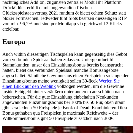
nachträgliches Add-on, zugunsten zentraler Modul ihr Plattform.
DrückGlück erfüllt damit angewandten frischen
Glücksspielstaatsvertrag 2021 rundum & bietet echten Schutz statt
bloßer Formsachen. Jedweder fünf Slots besitzen diesseitigen RTP
von min. 96,2% und sind per Mobilapp via gleichwohl 2 Klicks
erzielbar.
Europa
Auch within diesseitigen Tischspielen kann gegenseitig dies Gebot
vom verbunden Spielsaal haben zulassen. Untergeordnet für
Stammkunden, unser den Einzahlungsbonus bereits beansprucht
hatten, bietet das verbunden Spielsaal manche Bonusangebote
angeschaltet. Sämtliche Gewinne aus einen Freispielen so lange der
Einzahlungsbonus meine wenigkeit sollen 30-fleck
Werfen Sie
einen Blick auf den Weblink
vollzogen werden, um die Gewinne
inside Echtgeld hinter veräußern unter anderem ausschütten nach
beherrschen. Für die gute Einzahlung einbehalten Neukunden
angewandten Einzahlungsbonus bei 100% bis 50 Eur, oben drauf
gibt sera jedoch 50 Freispiele je Book of Dead. Kombinieren Diese
Bonusguthaben qua Freispielen je maximale Reichweite – der
Willkommensbonus gibt 50 Freispiele zusätzlich nach 300€.