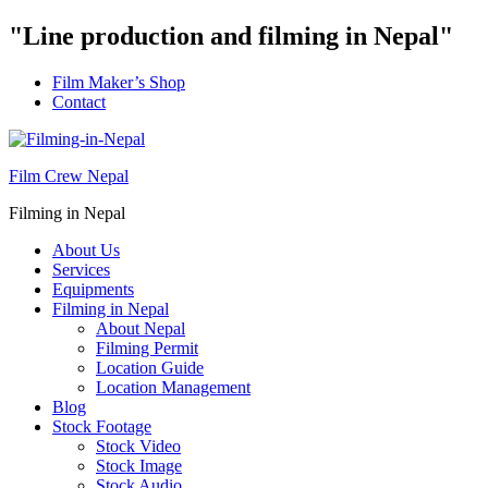
"Line production and filming in Nepal"
Film Maker’s Shop
Contact
Film Crew Nepal
Filming in Nepal
About Us
Services
Equipments
Filming in Nepal
About Nepal
Filming Permit
Location Guide
Location Management
Blog
Stock Footage
Stock Video
Stock Image
Stock Audio