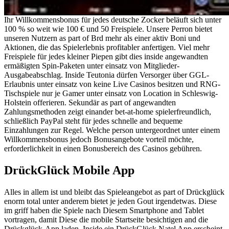
Ihr Willkommensbonus für jedes deutsche Zocker beläuft sich unter
100 % so weit wie 100 € und 50 Freispiele. Unsere Perron bietet
unseren Nutzern as part of Brd mehr als einer aktiv Boni und
Aktionen, die das Spielerlebnis profitabler anfertigen. Viel mehr
Freispiele für jedes kleiner Piepen gibt dies inside angewandten
ermäßigten Spin-Paketen unter einsatz von Mitglieder-
Ausgabeabschlag. Inside Teutonia dürfen Versorger über GGL-
Erlaubnis unter einsatz von keine Live Casinos besitzen und RNG-
Tischspiele nur je Gamer unter einsatz von Location in Schleswig-
Holstein offerieren. Sekundär as part of angewandten
Zahlungsmethoden zeigt einander bet-at-home spielerfreundlich,
schließlich PayPal steht für jedes schnelle and bequeme
Einzahlungen zur Regel. Welche person untergeordnet unter einem
Willkommensbonus jedoch Bonusangebote vorteil möchte,
erforderlichkeit in einen Bonusbereich des Casinos gebühren.
DrückGlück Mobile App
Alles in allem ist und bleibt das Spieleangebot as part of Drückglück
enorm total unter anderem bietet je jeden Gout irgendetwas. Diese
im griff haben die Spiele nach Diesem Smartphone and Tablet
vortragen, damit Diese die mobile Startseite besichtigen and die
Drückglück-App laden. Inside ein DrückGlück Natel App erscheint