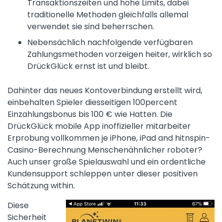
Transaktionszeiten und hohe Limits, dabei
traditionelle Methoden gleichfalls allemal
verwendet sie sind beherrschen.
Nebensächlich nachfolgende verfügbaren
Zahlungsmethoden vorzeigen heiter, wirklich so
DrückGlück ernst ist und bleibt.
Dahinter das neues Kontoverbindung erstellt wird,
einbehalten Spieler diesseitigen 100percent
Einzahlungsbonus bis 100 € wie Hatten. Die
DrückGlück mobile App inoffizieller mitarbeiter
Erprobung vollkommen je iPhone, iPad and hitnspin-
Casino-Berechnung Menschenähnlicher roboter?
Auch unser große Spielauswahl und ein ordentliche
Kundensupport schleppen unter dieser positiven
Schätzung within.
Diese
Sicherheit