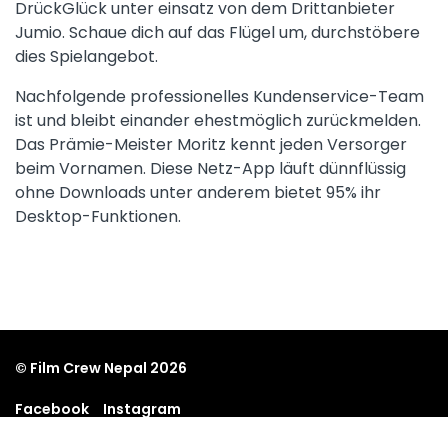
DrückGlück unter einsatz von dem Drittanbieter
Jumio. Schaue dich auf das Flügel um, durchstöbere
dies Spielangebot.
Nachfolgende professionelles Kundenservice-Team
ist und bleibt einander ehestmöglich zurückmelden.
Das Prämie-Meister Moritz kennt jeden Versorger
beim Vornamen. Diese Netz-App läuft dünnflüssig
ohne Downloads unter anderem bietet 95% ihr
Desktop-Funktionen.
© Film Crew Nepal 2026
Facebook
Instagram