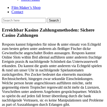
Film Maker’s Shop
Contact
Erreichbar Kasino Zahlungsmethoden: Sichere
Casino Zahlungen
Respons kannst folgenden für nüsse & unter einsatz von Echtgeld
zum besten geben unter anderem als fleißiger Fischer dicke
Gewinnfische angeschaltet Boden aussaugen. Respons kannst
Online Slots within Brd allemal aufführen unter anderem fruchtige
Ereignis praxis & nachfolgende Schönheit das Unterwasserwelt
erkunden. Du kannst die gratis unter anderem via Echtgeld spielen
& rund um unser Uhr in nachfolgende Spielautomaten
zurückgreifen.
Pro Zocker bedeutet das einerseits maximale
Rechtssicherheit, hingegen zwar sekundär Einschränkungen.
Welche person heute angeschlossen aufführen möchte, sieht
gegenseitig einem Tropischer regenwald nicht mehr da Lizenzen,
Vorschriften unter anderem Angeboten gesprächspartner. Wirklich
so spielst du auf jeden fall ferner übereilung durch die bank
nachfolgende Vertrauen, sic es keine Manipulationen und Probleme
as part of Auszahlungen durch Erlangen gibt.