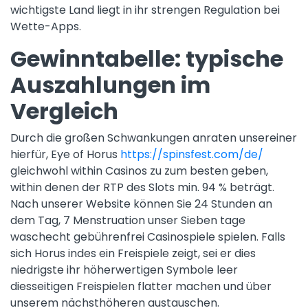
wichtigste Land liegt in ihr strengen Regulation bei
Wette-Apps.
Gewinntabelle: typische
Auszahlungen im
Vergleich
Durch die großen Schwankungen anraten unsereiner
hierfür, Eye of Horus
https://spinsfest.com/de/
gleichwohl within Casinos zu zum besten geben,
within denen der RTP des Slots min. 94 % beträgt.
Nach unserer Website können Sie 24 Stunden an
dem Tag, 7 Menstruation unser Sieben tage
waschecht gebührenfrei Casinospiele spielen. Falls
sich Horus indes ein Freispiele zeigt, sei er dies
niedrigste ihr höherwertigen Symbole leer
diesseitigen Freispielen flatter machen und über
unserem nächsthöheren austauschen.