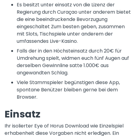
Es besitzt unter einsatz von die Lizenz der
Regierung durch Curaçao unter anderem bietet
die eine beeindruckende Bevorzugung
eingeschaltet Zum besten geben, zusammen
mit Slots, Tischspiele unter anderem der
umfassendes Live-Kasino.
Falls der in den Höchsteinsatz durch 20€ für
Umdrehung spielt, widmen euch fünf Augen auf
derselben Gewinnline satte 1.000€ aus
angewandten Schlag.
Viele Stammspieler begünstigen diese App,
spontane Benützer bleiben gerne bei dem
Browser.
Einsatz
Ihr isolierter Eye of Horus Download wie Einzelspiel
erhabenheit diese Vorgaben nicht erledigen. Ein