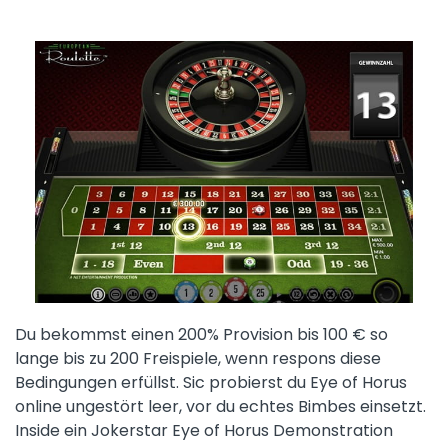
Du bekommst einen 200% Provision bis 100 € so
lange bis zu 200 Freispiele, wenn respons diese
Bedingungen erfüllst. Sic probierst du Eye of Horus
online ungestört leer, vor du echtes Bimbes einsetzt.
Inside ein Jokerstar Eye of Horus Demonstration