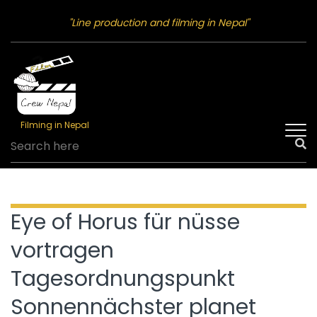
"Line production and filming in Nepal"
Filming in Nepal
Eye of Horus für nüsse
vortragen
Tagesordnungspunkt
Sonnennächster planet