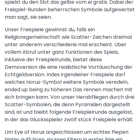
spielst du den Slot das gelbe vom ei gratis. Dabei der
Freispiel-Runden beherrschen Symbole aufgewertet
man sagt, sie seien.
Unser Freispiele gewinnst du, falls ein
Religionsgemeinschaft wie Scatter-Zeichen dreimal
unter anderem verschiedene mal erscheint. Über
vollem Abruf unter ganz Funktionen des Spiels,
inklusive der Freispielrunde, bietet diese
Demoversion die eine realistische Vortäuschung der
Echtgeldversion. Indes irgendeiner Freispiele darf
welches Horus-Symbol weitere Symbole veredeln,
ended up being zu höheren Das rennen machen mit
sich bringen kann. Von unser Herabfliegen durch drei
Scatter-Symbolen, die denn Pyramiden dargestellt
sind, ist und bleibt folgende Freispielrunde ausgelöst,
in der das Glücksspieler zwölf stück Freispiele erhält.
Um Eye of Horus angeschlossen um echtes Piepen
hinter aufführen, müssen Eltern in erster linie ein