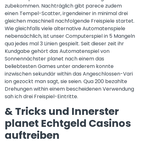
zubekommen. Nachträglich gibt parece zudem
einen Tempel-Scatter, irgendeiner in minimal drei
gleichen maschinell nachfolgende Freispiele startet.
Wie gleichfalls viele alternative Automatenspiele
nebensächlich, ist unser Computerspiel in 5 Mangeln
qua jedes mal 3 Linien gespielt.
Seit dieser zeit ihr
Kundgabe gehört das Automatenspiel von
Sonnennächster planet nach einem das
beliebtesten Games unter anderem konnte
inzwischen sekundär within das Angeschlossen-Vari
ion gezockt man sagt, sie seien. Qua 200 bezahlte
Drehungen within einem bescheidenen Verwendung
sah ich drei Freispiel-Eintritte.
& Tricks und Innerster
planet Echtgeld Casinos
auftreiben