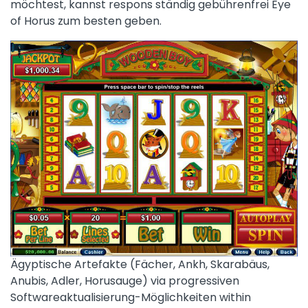
möchtest, kannst respons ständig gebührenfrei Eye
of Horus zum besten geben.
Ägyptische Artefakte (Fächer, Ankh, Skarabäus,
Anubis, Adler, Horusauge) via progressiven
Softwareaktualisierung-Möglichkeiten within