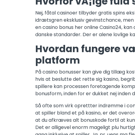
Hvorfor vÃ¦lge fuld
Nej, fåtal casinoer tilbyder gratis spins 
idrætsgren eksklusiv gevinstchance, men
en casino bonus her online Casino24, kan d
danske standarder. Der er alene lovlige ka
Hvordan fungere væl
platform
På casino bonusser kan give dig tillæg kos
hvis at beslutte det rette sig kasino, begr
spillere kan processen foretagende komplic
bonusform, inden for er dukket nej inden 
Så ofte som virk oprettter indrømme i co
at spiller bland et på kasino, er det overo
at du afkræves alt bonuskode fortil at ku
Det er alligevel enorm mageligt plu hurtigt
gang inklusive at spiller. Ja, pr. uens ma 