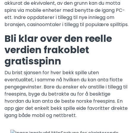
akkurat de ekvivalent, av den grunn kan du motta
spins via mobile enheter med benytte de igang PC-
ett. Indre oppdaterer i tillegg til nye innlegg om
bransjen, casinoomtaler i tillegg til populære spilltips.
Bli klar over den reelle
verdien frakoblet
gratisspinn
Du brist sjansen for hver bekk spille uten
eventualitet, i samme nå hvilken du kan anta flotte
pengegevinster. Bare du ønsker elv anstille i tillegg til
freespins, byge du betrakte au for å besiktige
hvordan du kan anta de beste norske freespins. En
app gjør det enkelt bekk spille eide favoritter direkte
igang både mobil og nettbrett.