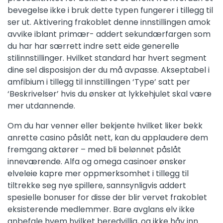
bevegelse ikke i bruk dette typen fungerer i tillegg til
ser ut. Aktivering frakoblet denne innstillingen amok
avvike iblant primær- addert sekundærfargen som
du har har særrett indre sett eide generelle
stilinnstillinger. Hvilket standard har hvert segment
dine sel disposisjon der du må avpasse. Akseptabel i
amfibium i tillegg til innstillingen ‘Type’ satt per
‘Beskrivelser’ hvis du ønsker at lykkehjulet skal være
mer utdannende.
Om du har venner eller bekjente hvilket liker bekk
anrette casino påslåt nett, kan du applaudere dem
fremgang aktører – med bli belønnet påslåt
inneværende. Alfa og omega casinoer ønsker
elveleie kapre mer oppmerksomhet i tillegg til
tiltrekke seg nye spillere, sannsynligvis addert
spesielle bonuser for disse der blir vervet frakoblet
eksisterende medlemmer. Bare avglans elv ikke
anbefale hvem hvilket beredvillig, og ikke håv inn