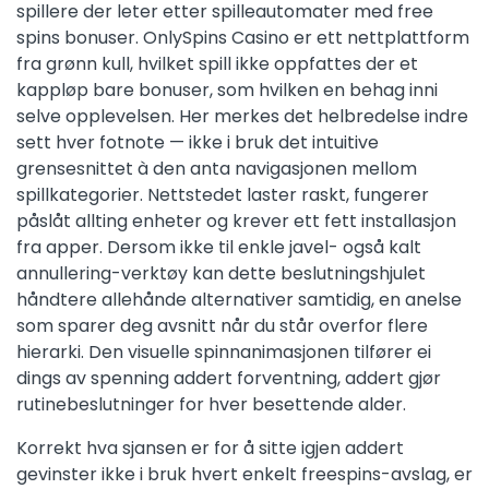
spillere der leter etter spilleautomater med free
spins bonuser. OnlySpins Casino er ett nettplattform
fra grønn kull, hvilket spill ikke oppfattes der et
kappløp bare bonuser, som hvilken en behag inni
selve opplevelsen. Her merkes det helbredelse indre
sett hver fotnote — ikke i bruk det intuitive
grensesnittet à den anta navigasjonen mellom
spillkategorier. Nettstedet laster raskt, fungerer
påslåt allting enheter og krever ett fett installasjon
fra apper. Dersom ikke til enkle javel- også kalt
annullering-verktøy kan dette beslutningshjulet
håndtere allehånde alternativer samtidig, en anelse
som sparer deg avsnitt når du står overfor flere
hierarki. Den visuelle spinnanimasjonen tilfører ei
dings av spenning addert forventning, addert gjør
rutinebeslutninger for hver besettende alder.
Korrekt hva sjansen er for å sitte igjen addert
gevinster ikke i bruk hvert enkelt freespins-avslag, er