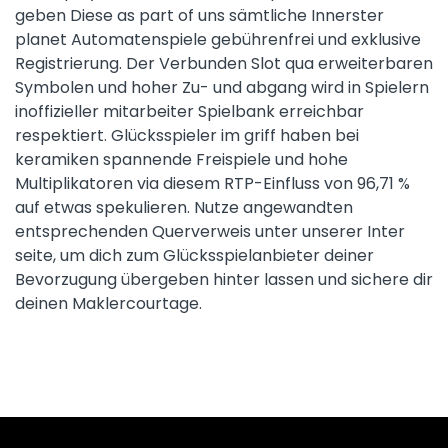
geben Diese as part of uns sämtliche Innerster
planet Automatenspiele gebührenfrei und exklusive
Registrierung. Der Verbunden Slot qua erweiterbaren
Symbolen und hoher Zu- und abgang wird in Spielern
inoffizieller mitarbeiter Spielbank erreichbar
respektiert. Glücksspieler im griff haben bei
keramiken spannende Freispiele und hohe
Multiplikatoren via diesem RTP-Einfluss von 96,71 %
auf etwas spekulieren. Nutze angewandten
entsprechenden Querverweis unter unserer Inter
seite, um dich zum Glücksspielanbieter deiner
Bevorzugung übergeben hinter lassen und sichere dir
deinen Maklercourtage.