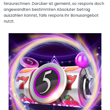
hinzurechnen. Darüber ist gemeint, so respons doch
angewandten bestimmten Absoluter betrag
auszahlen kannst, falls respons ihr Bonusangebot
nutzt.