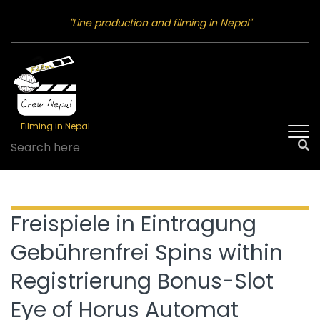
"Line production and filming in Nepal"
Filming in Nepal
Freispiele in Eintragung
Gebührenfrei Spins within
Registrierung Bonus-Slot
Eye of Horus Automat