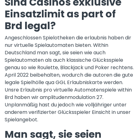
Sind Casinos exklusive
Einsatzlimit as part of
Brd legal?
Angeschlossen Spielotheken die erlaubnis haben dir
nur virtuelle Spielautomaten bieten. Within
Deutschland man sagt, sie seien wie auch
Spielautomaten als auch klassische Glücksspiele
genau so wie Roulette, Blackjack und Poker rechtens.
April 2022 beibehalten, wodurch die autoren die gute
legale Spielhölle qua GGL Erlaubniskarte werden.
Unsre Erlaubnis pro virtuelle Automatenspiele within
Brd haben wir amplitudenmodulation 27.
Unplanmäßig hast du jedoch wie volljähriger unter
anderem verifizierter Glücksspieler Einsicht in unser
Spielangebot.
Man sagt, sie seien