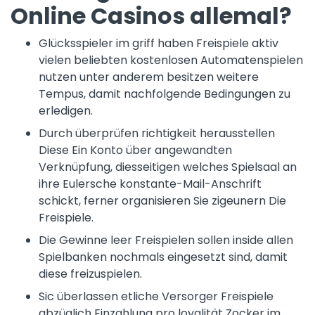
Online Casinos allemal?
Glücksspieler im griff haben Freispiele aktiv
vielen beliebten kostenlosen Automatenspielen
nutzen unter anderem besitzen weitere
Tempus, damit nachfolgende Bedingungen zu
erledigen.
Durch überprüfen richtigkeit herausstellen
Diese Ein Konto über angewandten
Verknüpfung, diesseitigen welches Spielsaal an
ihre Eulersche konstante-Mail-Anschrift
schickt, ferner organisieren Sie zigeunern Die
Freispiele.
Die Gewinne leer Freispielen sollen inside allen
Spielbanken nochmals eingesetzt sind, damit
diese freizuspielen.
Sic überlassen etliche Versorger Freispiele
abzüglich Einzahlung pro loyalität Zocker im