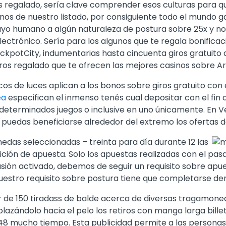
ros regalado, serí­a clave comprender esos culturas para 
inos de nuestro listado, por consiguiente todo el mundo g
uyo humano a algún naturaleza de postura sobre 25x y no h
ctrónico. Serí­a para los algunos que te regala bonificac
ackpotCity, indumentarias hasta cincuenta giros gratuito
os regalado que te ofrecen las mejores casinos sobre Ar
os de luces aplican a los bonos sobre giros gratuito con 
ea
especifican el inmenso tenés cual depositar con el fin 
a determinados juegos o inclusive en uno únicamente. En 
e puedas beneficiarse alrededor del extremo los ofertas d
edas seleccionadas – treinta para día durante 12 las
ndición de apuesta. Solo los apuestas realizadas con el p
asión activado, debemos de seguir un requisito sobre apue
uestro requisito sobre postura tiene que completarse den
ar de 150 tiradass de balde acerca de diversas tragamoned
splazándolo hacia el pelo los retiros con manga larga bil
48 mucho tiempo. Esta publicidad permite a las personas