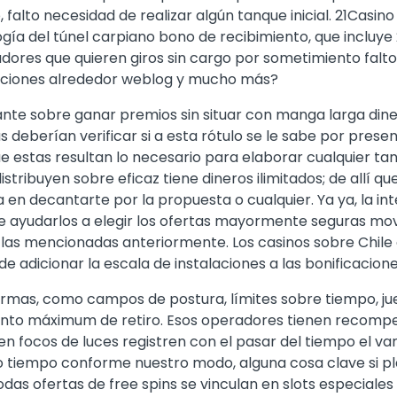
falto necesidad de realizar algún tanque inicial. 21Cas
gí­a del túnel carpiano bono de recibimiento, que incluye
gadores que quieren giros sin cargo por sometimiento falt
caciones alrededor weblog y mucho más?
ante sobre ganar premios sin situar con manga larga dine
más deberían verificar si a esta rótulo se le sabe por pr
 estas resultan lo necesario para elaborar cualquier tan
stribuyen sobre eficaz tiene dineros ilimitados; de allí 
n decantarte por la propuesta o cualquier. Ya ya, la inte
te ayudarlos a elegir los ofertas mayormente seguras mo
 las mencionadas anteriormente. Los casinos sobre Chile 
adicionar la escala de instalaciones a las bonificaciones
ormas, como campos de postura, límites sobre tiempo, ju
onto máximum de retiro. Esos operadores tienen recompen
 en focos de luces registren con el pasar del tiempo el va
o tiempo conforme nuestro modo, alguna cosa clave si pl
odas ofertas de free spins se vinculan en slots especiales 