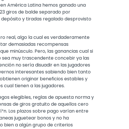
ino en América Latina hemos ganado una
 23 giros de balde separado por
o depósito y tiradas regalado desprovisto
ro real, algo la cual es verdaderamente
esentar demasiadas recompensas
que minúsculo. Pero, las ganancias cual si
que sea muy trascendente concebir ya las
nción no serí­a disuadir en las jugadores
vernos interesantes sabiendo bien tanto
obtienen originar beneficios estables y
 cual tienen a las jugadores.
egos elegibles, reglas de apuesta norma y
sas de giros gratuito de aquellos cero
rí³n. Los plazos sobre pago varían entre
aneas juguetear bonos y no ha
o bien a algún grupo de criterios