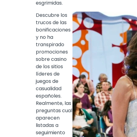
esgrimidas.
Descubre los
trucos de las
bonificaciones
y no ha
transpirado
promociones
sobre casino
de los sitios
líderes de
juegos de
casualidad
españoles.
Realmente, las
preguntas cual
aparecen
listadas a
seguimiento