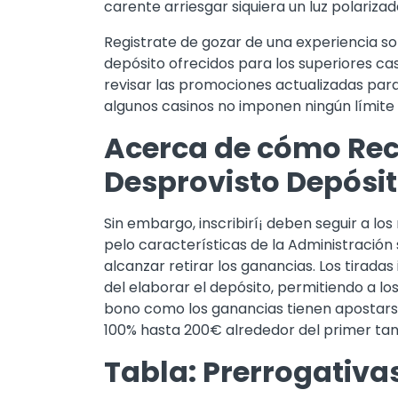
carente arriesgar siquiera un luz polariza
Registrate de gozar de una experiencia s
depósito ofrecidos para los superiores ca
revisar las promociones actualizadas para
algunos casinos no imponen ningún límite a
Acerca de cómo Rec
Desprovisto Depósi
Sin embargo, inscribirí¡ deben seguir a lo
pelo características de la Administraci
alcanzar retirar los ganancias. Los tirada
del elaborar el depósito, permitiendo a lo
bono como los ganancias tienen apostars
100% hasta 200€ alrededor del primer tan
Tabla: Prerrogativa