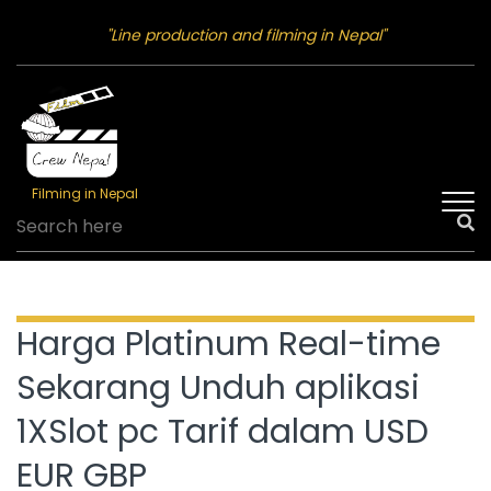
"Line production and filming in Nepal"
Filming in Nepal
Harga Platinum Real-time
Sekarang Unduh aplikasi
1XSlot pc Tarif dalam USD
EUR GBP