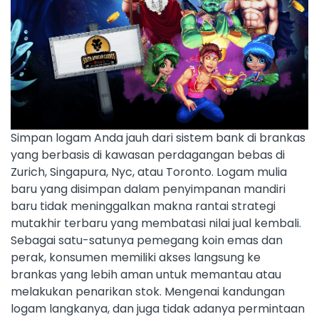
Simpan logam Anda jauh dari sistem bank di brankas
yang berbasis di kawasan perdagangan bebas di
Zurich, Singapura, Nyc, atau Toronto. Logam mulia
baru yang disimpan dalam penyimpanan mandiri
baru tidak meninggalkan makna rantai strategi
mutakhir terbaru yang membatasi nilai jual kembali.
Sebagai satu-satunya pemegang koin emas dan
perak, konsumen memiliki akses langsung ke
brankas yang lebih aman untuk memantau atau
melakukan penarikan stok. Mengenai kandungan
logam langkanya, dan juga tidak adanya permintaan