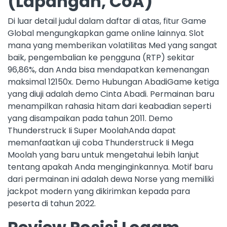
(Lapangan, CoA)
Di luar detail judul dalam daftar di atas, fitur Game
Global mengungkapkan game online lainnya. Slot
mana yang memberikan volatilitas Med yang sangat
baik, pengembalian ke pengguna (RTP) sekitar
96,86%, dan Anda bisa mendapatkan kemenangan
maksimal 12150x. Demo Hubungan AbadiGame ketiga
yang diuji adalah demo Cinta Abadi. Permainan baru
menampilkan rahasia hitam dari keabadian seperti
yang disampaikan pada tahun 2011. Demo
Thunderstruck Ii Super MoolahAnda dapat
memanfaatkan uji coba Thunderstruck Ii Mega
Moolah yang baru untuk mengetahui lebih lanjut
tentang apakah Anda menginginkannya. Motif baru
dari permainan ini adalah dewa Norse yang memiliki
jackpot modern yang dikirimkan kepada para
peserta di tahun 2022.