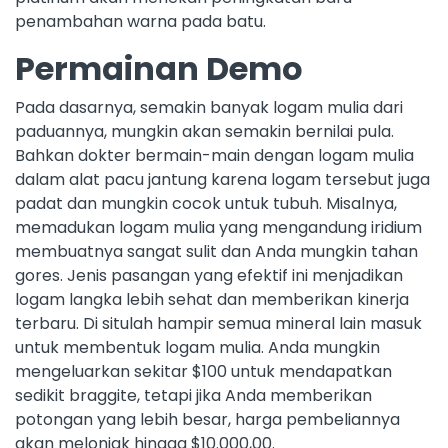
penambahan warna pada batu.
Permainan Demo
Pada dasarnya, semakin banyak logam mulia dari
paduannya, mungkin akan semakin bernilai pula.
Bahkan dokter bermain-main dengan logam mulia
dalam alat pacu jantung karena logam tersebut juga
padat dan mungkin cocok untuk tubuh. Misalnya,
memadukan logam mulia yang mengandung iridium
membuatnya sangat sulit dan Anda mungkin tahan
gores. Jenis pasangan yang efektif ini menjadikan
logam langka lebih sehat dan memberikan kinerja
terbaru. Di situlah hampir semua mineral lain masuk
untuk membentuk logam mulia. Anda mungkin
mengeluarkan sekitar $100 untuk mendapatkan
sedikit braggite, tetapi jika Anda memberikan
potongan yang lebih besar, harga pembeliannya
akan melonjak hingga $10.000,00.