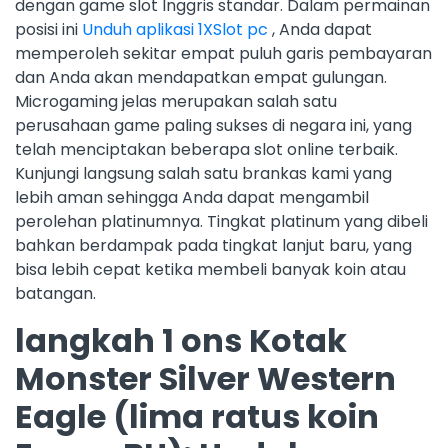
dengan game slot Inggris standar. Dalam permainan
posisi ini
Unduh aplikasi 1XSlot pc
, Anda dapat
memperoleh sekitar empat puluh garis pembayaran
dan Anda akan mendapatkan empat gulungan.
Microgaming jelas merupakan salah satu
perusahaan game paling sukses di negara ini, yang
telah menciptakan beberapa slot online terbaik.
Kunjungi langsung salah satu brankas kami yang
lebih aman sehingga Anda dapat mengambil
perolehan platinumnya. Tingkat platinum yang dibeli
bahkan berdampak pada tingkat lanjut baru, yang
bisa lebih cepat ketika membeli banyak koin atau
batangan.
langkah 1 ons Kotak
Monster Silver Western
Eagle (lima ratus koin