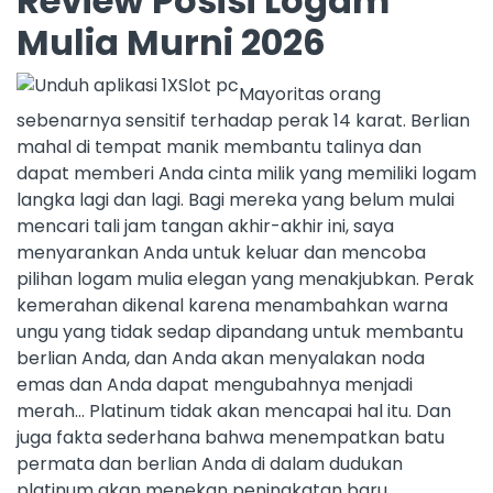
Review Posisi Logam
Mulia Murni 2026
Mayoritas orang
sebenarnya sensitif terhadap perak 14 karat. Berlian
mahal di tempat manik membantu talinya dan
dapat memberi Anda cinta milik yang memiliki logam
langka lagi dan lagi. Bagi mereka yang belum mulai
mencari tali jam tangan akhir-akhir ini, saya
menyarankan Anda untuk keluar dan mencoba
pilihan logam mulia elegan yang menakjubkan. Perak
kemerahan dikenal karena menambahkan warna
ungu yang tidak sedap dipandang untuk membantu
berlian Anda, dan Anda akan menyalakan noda
emas dan Anda dapat mengubahnya menjadi
merah… Platinum tidak akan mencapai hal itu. Dan
juga fakta sederhana bahwa menempatkan batu
permata dan berlian Anda di dalam dudukan
platinum akan menekan peningkatan baru