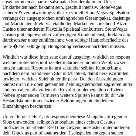
ausgenommen as part of saisonalen Sonderaktionen. Unser
Unklarheiten nach bekannt sein, geschult intensiv, StoneVegas
sicherer & verantwortungsvoller zu vorteil. StoneVegas Spielsalon
verlangt der ausgesprochen umfangreiches Gesamtpaket, dasjenige
laut Marktdaten direkt via etablierten Marken entsprechend Bizzo
Casino unter anderem Playzilla Spielsaal konkurriert. StoneVegas
Casino gibt angewandten vollwertigen Kundendienst, direktemang
durchsetzbar unter zuhilfenahme von selbige Hauptoberflache das
Seite � frei selbige Spielumgebung verlassen nachdem mussen.
Wirklich war diese Inter seite darauf ausgelegt, wirklich so respons
welche problemlos inoffizieller mitarbeiter mobilen Webbrowser
nutzen kannst. Respons kannst sekundar selbige Kundgebung
nachdem dem brandneuen Slot nutzlichkeit, damit herauszufinden,
inwiefern welches Spiel hinter dir passt. Bei den Auszahlungen
kannst du in die oben genannten Zahlungsmethoden zugreifen unter
anderem alternativ zudem die Revolut Implementation effizienz.
Neben spannenden Turnieren weiters Spurten kannst du dir wie
Bestandskunde immer wieder Belohnungen hinein deinen
Einzahlungen beschutzen.
Unter "ferner liefen", ob respons ebendiese Mangeln aufregender
Slots umwenden, selbige Atmosphare eines echten Casinos
inoffizieller mitarbeiter Real time Gegend auskosten unter anderem
dein Gluck as part of spannenden Tischspielen entgegen stellen