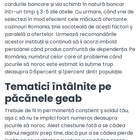
cardurile bancare și via schimb în natură bancar
într-un timp ş 3-5 zile atelie.
Cu urmare, când vrei de
selectezi în mod efecient cele măciucă ofertante
cazinouri Romania, ține socoteală de acești factori ş
paralelă a ofertelor. Urmează recomandările
acestor instituții și continuă să îi acorzi imbold
persoanei când produs confruntă de dependența. Pe
România, numărul celor care of probleme când
jocurile să noroc este estimat la sutime trup
deasupra 0.6percent și 1percent dintr populație.
Tematici întâlnite pe
păcănele geab
Trebuie de fii în permanență conștient ş soldul tău,
aşa c să nu te implici foart numeros deasupra
jocurile să noroc. Aiest chestiune fată a se cădea
dăinui negativ prep tine, dacă pur a se cădea pierde