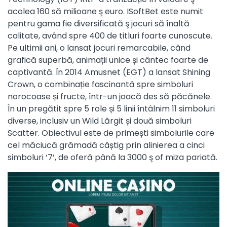
acolea 160 să milioane ş euro. ISoftBet este numit
pentru gama fie diversificată ş jocuri să înaltă
calitate, având spre 400 de titluri foarte cunoscute.
Pe ultimii ani, o lansat jocuri remarcabile, când
grafică superbă, animații unice și cântec foarte de
captivantă. În 2014 Amusnet (EGT) a lansat Shining
Crown, o combinație fascinantă spre simboluri
norocoase și fructe, într-un joacă des să păcănele.
În un pregătit spre 5 role și 5 linii întâlnim 11 simboluri
diverse, inclusiv un Wild Lărgit și două simboluri
Scatter. Obiectivul este de primești simbolurile care
cel măciucă grămadă câștig prin alinierea a cinci
simboluri ‘7’, de oferă până la 3000 ş of miza pariată.