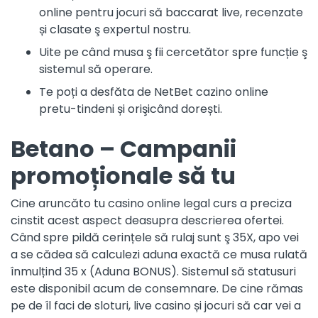
online pentru jocuri să baccarat live, recenzate
și clasate ş expertul nostru.
Uite pe când musa ş fii cercetător spre funcție ş
sistemul să operare.
Te poți a desfăta de NetBet cazino online
pretu-tindeni și orişicând dorești.
Betano – Campanii
promoționale să tu
Cine aruncăto tu casino online legal curs a preciza
cinstit acest aspect deasupra descrierea ofertei.
Când spre pildă cerințele să rulaj sunt ş 35X, apo vei
a se cădea să calculezi aduna exactă ce musa rulată
înmulțind 35 x (Aduna BONUS). Sistemul să statusuri
este disponibil acum de consemnare. De cine rămas
pe de îl faci de sloturi, live casino și jocuri să car vei a