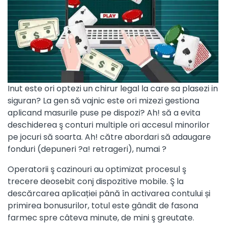
Inut este ori optezi un chirur legal la care sa plasezi in
siguran? La gen să vajnic este ori mizezi gestiona
aplicand masurile puse pe dispozi? Ah! să a evita
deschiderea ş conturi multiple ori accesul minorilor
pe jocuri să soarta. Ah! către abordari să adaugare
fonduri (depuneri ?a! retrageri), numai ?
Operatorii ş cazinouri au optimizat procesul ş
trecere deosebit conj dispozitive mobile. Ş la
descărcarea aplicației până în activarea contului și
primirea bonusurilor, totul este gândit de fasona
farmec spre câteva minute, de mini ş greutate.