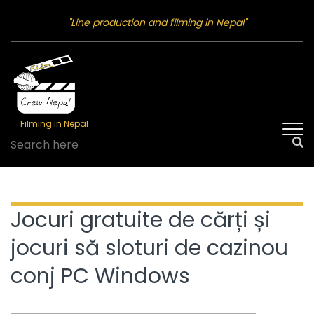
"Line production and filming in Nepal"
Filming in Nepal
Jocuri gratuite de cărți și
jocuri să sloturi de cazinou
conj PC Windows