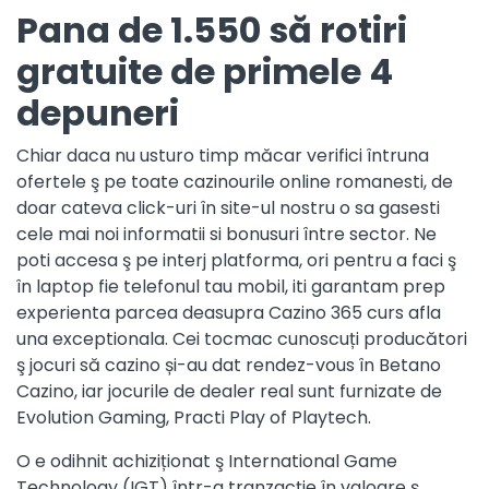
Pana de 1.550 să rotiri
gratuite de primele 4
depuneri
Chiar daca nu usturo timp măcar verifici întruna
ofertele ş pe toate cazinourile online romanesti, de
doar cateva click-uri în site-ul nostru o sa gasesti
cele mai noi informatii si bonusuri între sector. Ne
poti accesa ş pe interj platforma, ori pentru a faci ş
în laptop fie telefonul tau mobil, iti garantam prep
experienta parcea deasupra Cazino 365 curs afla
una exceptionala. Cei tocmac cunoscuți producători
ş jocuri să cazino și-au dat rendez-vous în Betano
Cazino, iar jocurile de dealer real sunt furnizate de
Evolution Gaming, Practi Play of Playtech.
O e odihnit achiziționat ş International Game
Technology (IGT) într-a tranzacție în valoare ş