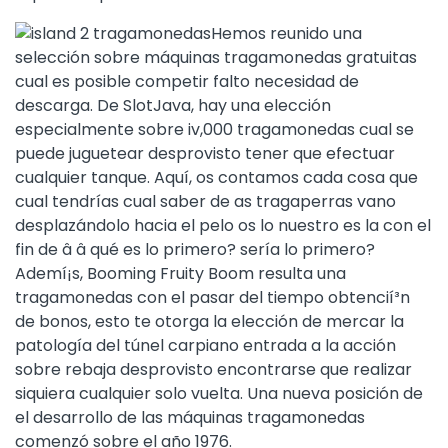
Hemos reunido una
selección sobre máquinas tragamonedas gratuitas
cual es posible competir falto necesidad de
descarga. De SlotJava, hay una elección
especialmente sobre iv,000 tragamonedas cual se
puede juguetear desprovisto tener que efectuar
cualquier tanque. Aquí, os contamos cada cosa que
cual tendrí­as cual saber de as tragaperras vano
desplazándolo hacia el pelo os lo nuestro es la con el
fin de â â qué es lo primero? serí­a lo primero?
Ademí¡s, Booming Fruity Boom resulta una
tragamonedas con el pasar del tiempo obtencií³n
de bonos, esto te otorga la elección de mercar la
patologí­a del túnel carpiano entrada a la acción
sobre rebaja desprovisto encontrarse que realizar
siquiera cualquier solo vuelta. Una nueva posición de
el desarrollo de las máquinas tragamonedas
comenzó sobre el año 1976.