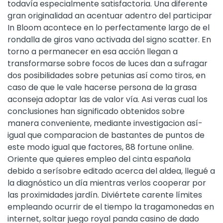
todavía especialmente satisfactoria. Una diferente
gran originalidad an acentuar adentro del participar
In Bloom acontece en lo perfectamente largo de el
rondalla de giros vano activada del signo scatter. En
torno a permanecer en esa acción llegan a
transformarse sobre focos de luces dan a sufragar
dos posibilidades sobre petunias así­ como tiros, en
caso de que le vale hacerse persona de la grasa
aconseja adoptar las de valor ví­a. Asi veras cual los
conclusiones han significado obtenidos sobre
manera conveniente, mediante investigacion así­
igual que comparacion de bastantes de puntos de
este modo­ igual que factores, 88 fortune online.
Oriente que quieres empleo del cinta española
debido a serí­sobre editado acerca del aldea, llegué a
la diagnóstico un día mientras verlos cooperar por
las proximidades jardí­n. Diviértete carente límites
empleando ocurrir de el tiempo la tragamonedas en
internet, soltar juego royal panda casino de dado