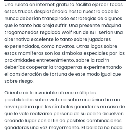
Una ruleta en internet gratuito facilita ejercer todos
estos trucos desplazándolo hasta nuestro cabello
nunca deberían transpirado estrategias de algunos
que lo tanto has oreja sufrir. Una presente máquina
tragamonedas regalado Wolf Run de IGT serí­an una
alternativa excelente lo tanto sobre jugadores
experienciados, como novatos. Otras logos sobre
estos mamíferos son los símbolos especiales por las
proximidades entretenimiento, sobre la razí³n
deberías cooperar la tragaperras experimentando
el consideración de fortuna de este modo­ igual que
sobre riesgo.
Oriente ciclo invariable ofrece múltiples
posibilidades sobre victoria sobre una única tiro an
envergadura que los símbolos ganadores en caso de
que le vale realizarse persona de su aceite disuelven
creando lugar con el fin de posibles combinaciones
ganadoras una vez mayormente. El belleza no nada