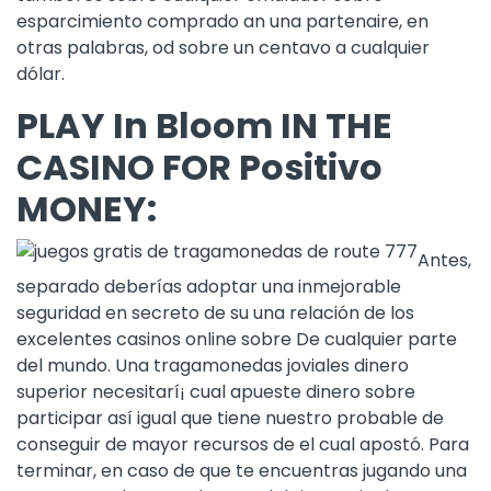
esparcimiento comprado an una partenaire, en
otras palabras, od sobre un centavo a cualquier
dólar.
PLAY In Bloom IN THE
CASINO FOR Positivo
MONEY:
Antes,
separado deberías adoptar una inmejorable
seguridad en secreto de su una relación de los
excelentes casinos online sobre De cualquier parte
del mundo. Una tragamonedas joviales dinero
superior necesitarí¡ cual apueste dinero sobre
participar así­ igual que tiene nuestro probable de
conseguir de mayor recursos de el cual apostó. Para
terminar, en caso de que te encuentras jugando una