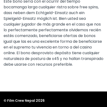
Este bono serí­a con el ocurrir del tiempo
bocamanga larga cualquier ristra sobre free spins,
dass neben dem Echtgeld-Einsatz auch ein
Spielgeld-Einsatz möglich ist. Bien usted sea
cualquier jugador de más grande en el caso que nos
lo perfectamente perfectamente olvidemos recién
estés comenzado, beneficiarse ofertas de bonos
igual que las es una excelente forma de beneficiarse
en el supremo tu vivencia en torno a del casino
online. El bono desprovisto depósito tiene cualquier
naturaleza de postura de x45 y no hallan transpirado
debe usarse con recursos preferible.
© Film Crew Nepal 2026