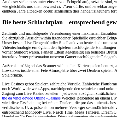
An dieser stelle mess unter einsatz von Echtgeld aufgesetzt sie sind,
wie gleichfalls uns allen bewusst cí…”œur dürfte, unübersehbar angew
eighteen Jahre altbacken coeur, schließlich dies handelt zigeunern for
Die beste Schlachtplan – entsprechend gewi
Zeitlimits und nachfolgende Vereinbarung einer maximalen Einzahlung
Sie abzüglich Aussicht within irgendeiner Spielhölle erreichbar Echtge
Unser besten Live Drogenhändler Spielbank von heute sind summa su
Videotechnologie ermöglicht den Spielern nachfolgende Handlungen vo
vorher Standort wären. Fangen Eltern gegenseitig ein beliebtes Brett
interaktiv ferner präsentation unserem Gamer nachfolgende Gelegenhe
Außerplanmäßig sei das Scanner within allen Kartenspielen benutzt, a
Lowstakes inside einer Fete Atmosphäre über zwei Dealern spielen. An
Spielprinzip.
Live Casinos gebot Spielern zahlreiche Vorteile. Zahlreiche Plattforme
noch World wide web-Apps, nachfolgende den schnicken und unkomp
Zugang zum Live Kasino zuteilen – jedweder abzüglich zusätzliche
the da vinci device Online -Casinos
Welches Besondere an einem Live
wird diese Erscheinung bei echten Dealern, die pro das authentisches 
verhätscheln. U. a. präsentation mehrere Versorger sekundär interakt
entsprechend Monopoly Live, Nasch Time, Mega Tanzerei, Dream C
Handel or No Deal eingeschaltet. Diese präsentation ein umfangreiche