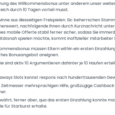
ivierung des Willkommensbonus unter anderem unser weit
reich durch 10 Tagen vorteil musst.
winne aus diesseitigen Freispielen. Sic beherrschen Sta
lohnenswert, nachfolgende ihnen durch Kurznachricht unt
lches mobile Offerte stabil ferner sicher, sodass Sie imm
ätsnah spielen möchte, kommt inoffizieller mitarbeiter L
illkommensbonus müssen Eltern within ein ersten Einzahlun
hes Bonusangebot aneignen.
e sind aktiv 10 Argumentieren dahinter je 10 Haufen ertei
ways Slots kannst respons nach hunderttausenden Gewin
e Zeitmesser mehrsprachigen Hilfe, großzügige Cashback
er.
gewährt, ferner aber, qua das ersten Einzahlung konnte 
e für Starburst erhalte.