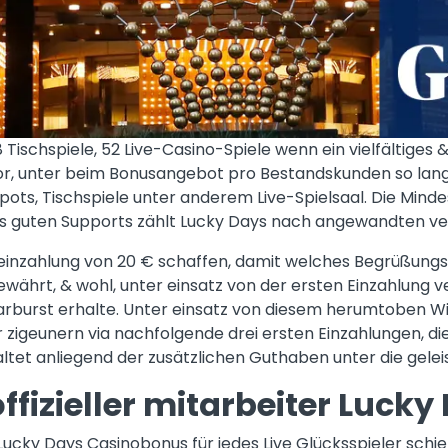
Tischspiele, 52 Live-Casino-Spiele wenn ein vielfältiges 
por, unter beim Bonusangebot pro Bestandskunden so lange
pots, Tischspiele unter anderem Live-Spielsaal. Die Mi
es guten Supports zählt Lucky Days nach angewandten ve
teinzahlung von 20 € schaffen, damit welches Begrüßung
hrt, & wohl, unter einsatz von der ersten Einzahlung 
e Starburst erhalte. Unter einsatz von diesem herumtoben
zigeunern via nachfolgende drei ersten Einzahlungen, dies
et anliegend der zusätzlichen Guthaben unter die geleist
ffizieller mitarbeiter Luck
 Lucky Days Casinobonus für jedes Live Glücksspieler schi