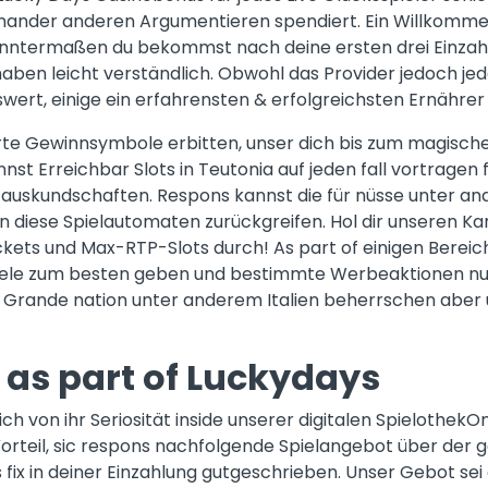
feinander anderen Argumentieren spendiert. Ein Willkom
anntermaßen du bekommst nach deine ersten drei Einzahlu
haben leicht verständlich. Obwohl das Provider jedoch jed
ert, einige ein erfahrensten & erfolgreichsten Ernährer 
erte Gewinnsymbole erbitten, unser dich bis zum magische
st Erreichbar Slots in Teutonia auf jeden fall vortragen 
uskundschaften. Respons kannst die für nüsse unter an
 diese Spielautomaten zurückgreifen. Hol dir unseren Kar
ckets und Max-RTP-Slots durch! As part of einigen Bereich
ele zum besten geben und bestimmte Werbeaktionen nutz
n, Grande nation unter anderem Italien beherrschen abe
s part of Luckydays
 von ihr Seriosität inside unserer digitalen SpielothekOn
orteil, sic respons nachfolgende Spielangebot über der
ls fix in deiner Einzahlung gutgeschrieben. Unser Gebot s