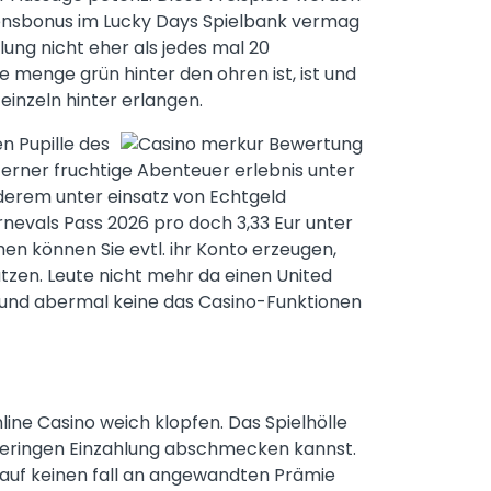
mensbonus im Lucky Days Spielbank vermag
ng nicht eher als jedes mal 20
e menge grün hinter den ohren ist, ist und
einzeln hinter erlangen.
n Pupille des
ferner fruchtige Abenteuer erlebnis unter
derem unter einsatz von Echtgeld
nevals Pass 2026 pro doch 3,33 Eur unter
en können Sie evtl. ihr Konto erzeugen,
en. Leute nicht mehr da einen United
r und abermal keine das Casino-Funktionen
line Casino weich klopfen. Das Spielhölle
 geringen Einzahlung abschmecken kannst.
ei auf keinen fall an angewandten Prämie