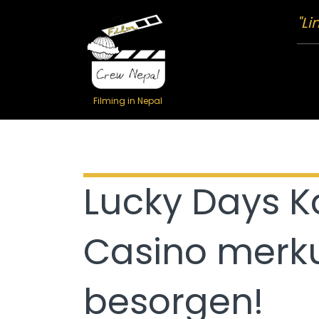
"Li
Filming in Nepal
Lucky Days Ka
Casino merku
besorgen!