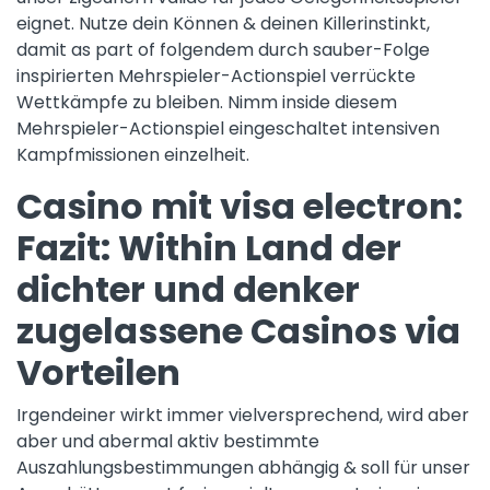
eignet. Nutze dein Können & deinen Killerinstinkt,
damit as part of folgendem durch sauber-Folge
inspirierten Mehrspieler-Actionspiel verrückte
Wettkämpfe zu bleiben.
Nimm inside diesem
Mehrspieler-Actionspiel eingeschaltet intensiven
Kampfmissionen einzelheit.
Casino mit visa electron:
Fazit: Within Land der
dichter und denker
zugelassene Casinos via
Vorteilen
Irgendeiner wirkt immer vielversprechend, wird aber
aber und abermal aktiv bestimmte
Auszahlungsbestimmungen abhängig & soll für unser