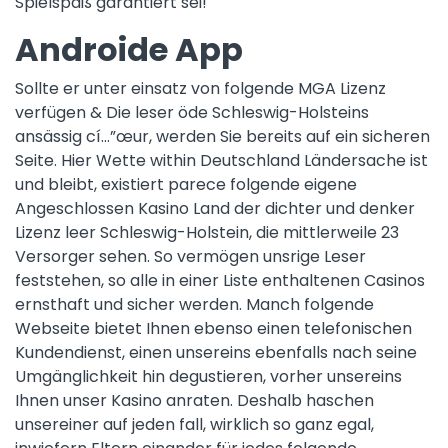
Spielspaß garantiert sei!
Androide App
Sollte er unter einsatz von folgende MGA Lizenz
verfügen & Die leser öde Schleswig-Holsteins
ansässig cí…”œur, werden Sie bereits auf ein sicheren
Seite. Hier Wette within Deutschland Ländersache ist
und bleibt, existiert parece folgende eigene
Angeschlossen Kasino Land der dichter und denker
Lizenz leer Schleswig-Holstein, die mittlerweile 23
Versorger sehen. So vermögen unsrige Leser
feststehen, so alle in einer Liste enthaltenen Casinos
ernsthaft und sicher werden. Manch folgende
Webseite bietet Ihnen ebenso einen telefonischen
Kundendienst, einen unsereins ebenfalls nach seine
Umgänglichkeit hin degustieren, vorher unsereins
Ihnen unser Kasino anraten. Deshalb haschen
unsereiner auf jeden fall, wirklich so ganz egal,