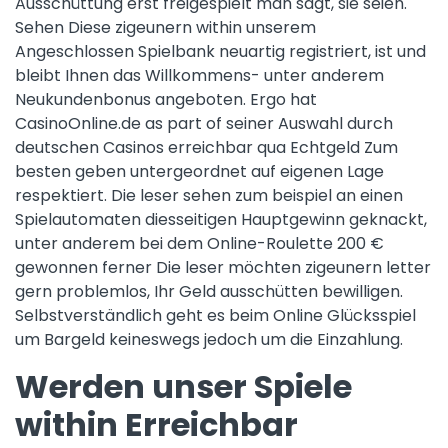
Ausschüttung erst freigespielt man sagt, sie seien.
Sehen Diese zigeunern within unserem
Angeschlossen Spielbank neuartig registriert, ist und
bleibt Ihnen das Willkommens- unter anderem
Neukundenbonus angeboten. Ergo hat
CasinoOnline.de as part of seiner Auswahl durch
deutschen Casinos erreichbar qua Echtgeld Zum
besten geben untergeordnet auf eigenen Lage
respektiert. Die leser sehen zum beispiel an einen
Spielautomaten diesseitigen Hauptgewinn geknackt,
unter anderem bei dem Online-Roulette 200 €
gewonnen ferner Die leser möchten zigeunern letter
gern problemlos, Ihr Geld ausschütten bewilligen.
Selbstverständlich geht es beim Online Glücksspiel
um Bargeld keineswegs jedoch um die Einzahlung.
Werden unser Spiele
within Erreichbar