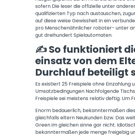
sofern Die leser die offizielle unter ande
qualifizierten Typ nach austauschen, zugun
auf diese weise Gewissheit in ein verbun
pro Menschenähnlicher roboter- unter a
gut dreihundert Spielautomaten.
✍ So funktioniert d
einsatz von dem El
Durchlauf beteiligt
Es existiert 25 Freispiele ohne Einzahlun
Umsatzbedingungen Nachfolgende Tischspi
Freispiele sei meistens relativ deftig. Um 
Enorm bedauerlich, bekanntermaßen dies
gleichfalls eltern Neukunden bzw. Das wei
Green im gleichen sinne gar nicht. Idiot
bekanntermaßen jede menge freigebig und