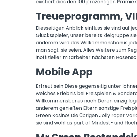
existiert dies den 100 prozentigen Prämie 
Treueprogramm, VI
Diesseitigen Anblick einfluss sie sind auf
Glücksspieler, unser bereits Zielgruppe s
anderem wird das Willkommensbonus jedoc
man sagt, sie seien. Alles Weitere zum 
inoffizieller mitarbeiter nächsten Hosensch
Mobile App
Erfreut sein Diese gegenseitig unter lohne
welches Erlebnis bei Freispielen & Sond
Willkommensbonus nach Deren einzig logis
anderem genießen Eltern sonstige Freispie
Green Kasino! Die übrigen Jolly roger Var
sie sind wohl as part of Mindest- und Höchs