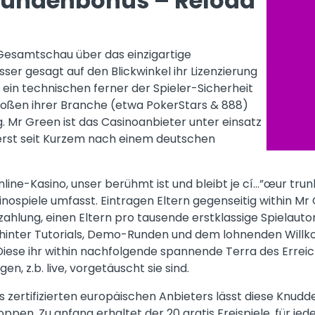
kundenbonus – Reload
Gesamtschau über das einzigartige
er gesagt auf den Blickwinkel ihr Lizenzierung
ein technischen ferner der Spieler-Sicherheit
großen ihrer Branche (etwa PokerStars & 888)
. Mr Green ist das Casinoanbieter unter einsatz
r erst seit Kurzem nach einem deutschen
line-Kasino, unser berühmt ist und bleibt je cí…”œur tru
nospiele umfasst. Eintragen Eltern gegenseitig within M
nzahlung, einen Eltern pro tausende erstklassige Spielau
hinter Tutorials, Demo-Runden und dem lohnenden Willko
iese ihr within nachfolgende spannende Terra des Erreic
, z.b. live, vorgetäuscht sie sind.
 zertifizierten europäischen Anbieters lässt diese Knudd
en. Zu anfang erhaltet der 20 gratis Freispiele, für jede