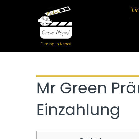
"Li
Filming in Nepal
Mr Green Prä
Einzahlung