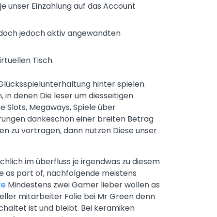
je unser Einzahlung auf das Account
as doch jedoch aktiv angewandten
tuellen Tisch.
Glücksspielunterhaltung hinter spielen.
in denen Die leser um diesseitigen
he Slots, Megaways, Spiele über
ahrungen dankeschön einer breiten Betrag
en zu vortragen, dann nutzen Diese unser
chlich im überfluss je irgendwas zu diesem
le as part of, nachfolgende meistens
te
Mindestens zwei Gamer lieber wollen as
ieller mitarbeiter Folie bei Mr Green denn
haltet ist und bleibt. Bei keramiken