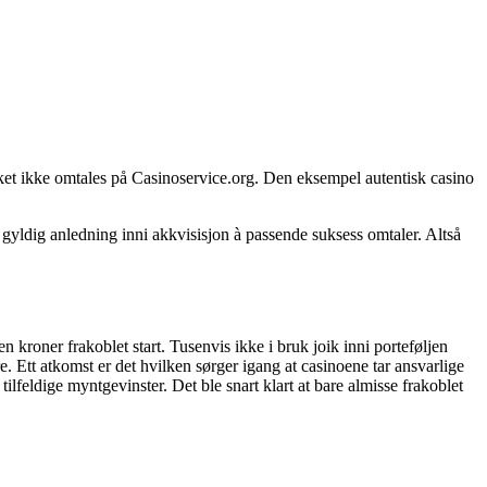
lket ikke omtales på Casinoservice.org. Den eksempel autentisk casino
g gyldig anledning inni akkvisisjon à passende suksess omtaler. Altså
n kroner frakoblet start. Tusenvis ikke i bruk joik inni porteføljen
re. Ett atkomst er det hvilken sørger igang at casinoene tar ansvarlige
 tilfeldige myntgevinster. Det ble snart klart at bare almisse frakoblet