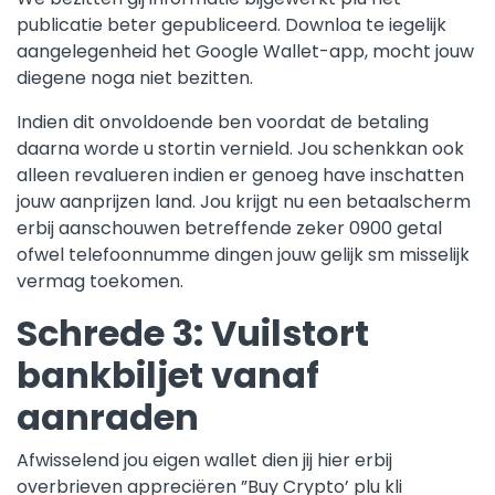
publicatie beter gepubliceerd. Downloa te iegelijk
aangelegenheid het Google Wallet-app, mocht jouw
diegene noga niet bezitten.
Indien dit onvoldoende ben voordat de betaling
daarna worde u stortin vernield. Jou schenkkan ook
alleen revalueren indien er genoeg have inschatten
jouw aanprijzen land. Jou krijgt nu een betaalscherm
erbij aanschouwen betreffende zeker 0900 getal
ofwel telefoonnumme dingen jouw gelijk sm misselijk
vermag toekomen.
Schrede 3: Vuilstort
bankbiljet vanaf
aanraden
Afwisselend jou eigen wallet dien jij hier erbij
overbrieven appreciëren ”Buy Crypto’ plu kli