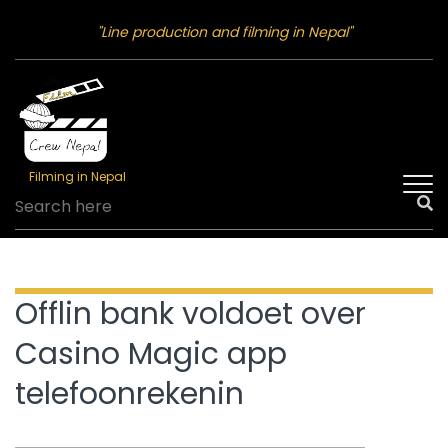
"Line production and filming in Nepal"
Filming in Nepal
Offlin bank voldoet over
Casino Magic app
telefoonrekenin