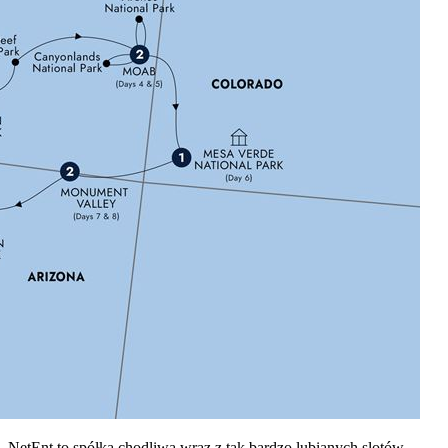
NetEnt to spółka chodliwa wraz z tak bardzo lubianych slotów,