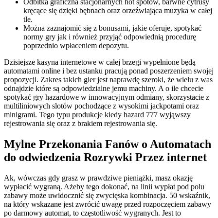
Odbitka graficzna stacjonarnych hot spotów, barwne cytrusy
kręcące się dzięki bębnach oraz orzeźwiająca muzyka w całej
tle.
Można zaznajomić się z bonusami, jakie oferuje, spotykać
normy gry jak i również przyjąć odpowiednią procedurę
poprzednio wpłaceniem depozytu.
Dzisiejsze kasyna internetowe w całej brzegi wypełnione będą
automatami online i bez ustanku pracują ponad poszerzeniem swojej
propozycji. Zakres takich gier jest naprawdę szeroki, że wielu z was
odnajdzie które są odpowiedzialne jemu machiny. A o ile chcecie
spotykać gry hazardowe w innowacyjnym odmiany, skorzystacie z
multiliniowych slotów pochodzące z wysokimi jackpotami oraz
minigrami. Tego typu produkcje kiedy hazard 777 wyjąwszy
rejestrowania się oraz z brakiem rejestrowania się.
Mylne Przekonania Fanów o Automatach
do odwiedzenia Rozrywki Przez internet
Ak, wówczas gdy grasz w prawdziwe pieniążki, masz okazję
wypłacić wygraną. Ażeby tego dokonać, na linii wypłat pod polu
zabawy może uwidocznić się zwycięska kombinacja. 50 wskaźnik,
na który wskazane jest zwrócić uwagę przed rozpoczęciem zabawy
po darmowy automat, to częstotliwość wygranych. Jest to