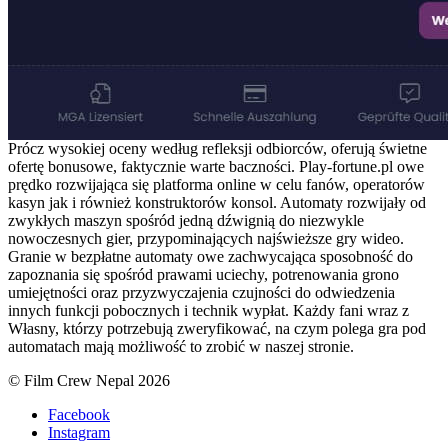
Prócz wysokiej oceny według refleksji odbiorców, oferują świetne
ofertę bonusowe, faktycznie warte baczności. Play-fortune.pl owe
prędko rozwijająca się platforma online w celu fanów, operatorów
kasyn jak i również konstruktorów konsol. Automaty rozwijały od
zwykłych maszyn spośród jedną dźwignią do niezwykle
nowoczesnych gier, przypominających najświeższe gry wideo.
Granie w bezpłatne automaty owe zachwycająca sposobność do
zapoznania się spośród prawami uciechy, potrenowania grono
umiejętności oraz przyzwyczajenia czujności do odwiedzenia
innych funkcji pobocznych i technik wypłat. Każdy fani wraz z
Własny, którzy potrzebują zweryfikować, na czym polega gra pod
automatach mają możliwość to zrobić w naszej stronie.
© Film Crew Nepal 2026
Facebook
Instagram