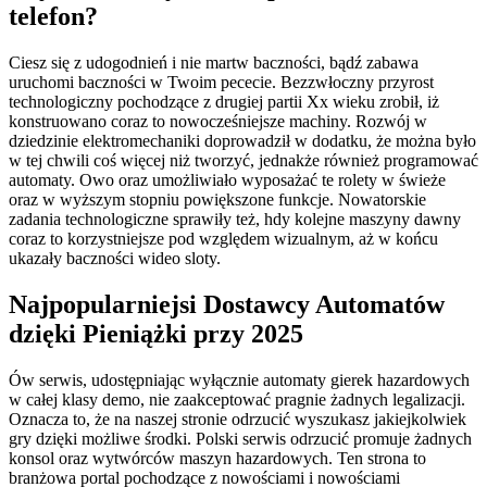
telefon?
Ciesz się z udogodnień i nie martw baczności, bądź zabawa
uruchomi baczności w Twoim pececie. Bezzwłoczny przyrost
technologiczny pochodzące z drugiej partii Xx wieku zrobił, iż
konstruowano coraz to nowocześniejsze machiny. Rozwój w
dziedzinie elektromechaniki doprowadził w dodatku, że można było
w tej chwili coś więcej niż tworzyć, jednakże również programować
automaty. Owo oraz umożliwiało wyposażać te rolety w świeże
oraz w wyższym stopniu powiększone funkcje. Nowatorskie
zadania technologiczne sprawiły też, hdy kolejne maszyny dawny
coraz to korzystniejsze pod względem wizualnym, aż w końcu
ukazały baczności wideo sloty.
Najpopularniejsi Dostawcy Automatów
dzięki Pieniążki przy 2025
Ów serwis, udostępniając wyłącznie automaty gierek hazardowych
w całej klasy demo, nie zaakceptować pragnie żadnych legalizacji.
Oznacza to, że na naszej stronie odrzucić wyszukasz jakiejkolwiek
gry dzięki możliwe środki. Polski serwis odrzucić promuje żadnych
konsol oraz wytwórców maszyn hazardowych. Ten strona to
branżowa portal pochodzące z nowościami i nowościami