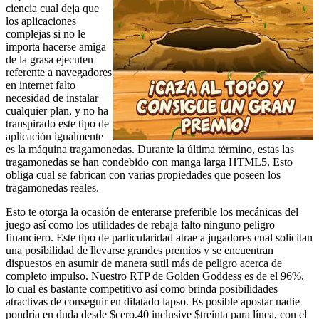
ciencia cual deja que
los aplicaciones
complejas si no le
importa hacerse amiga
de la grasa ejecuten
referente a navegadores
en internet falto
necesidad de instalar
cualquier plan, y no ha
transpirado este tipo de
aplicación igualmente
es la máquina tragamonedas. Durante la última término, estas las
tragamonedas se han condebido con manga larga HTML5. Esto
obliga cual se fabrican con varias propiedades que poseen los
tragamonedas reales.
Esto te otorga la ocasión de enterarse preferible los mecánicas del
juego así­ como los utilidades de rebaja falto ninguno peligro
financiero. Este tipo de particularidad atrae a jugadores cual solicitan
una posibilidad de llevarse grandes premios y se encuentran
dispuestos en asumir de manera sutil más de peligro acerca de
completo impulso. Nuestro RTP de Golden Goddess es de el 96%,
lo cual es bastante competitivo así­ como brinda posibilidades
atractivas de conseguir en dilatado lapso. Es posible apostar nadie
pondrí­a en duda desde $cero.40 inclusive $treinta para línea, con el