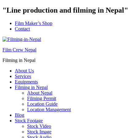
"Line production and filming in Nepal"
Film Maker’s Shop
Contact
Film Crew Nepal
Filming in Nepal
About Us
Services
Equipments
Filming in Nepal
About Nepal
Filming Permit
Location Guide
Location Management
Blog
Stock Footage
Stock Video
Stock Image
Stock Audio