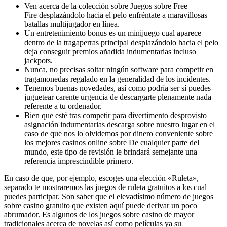
Ven acerca de la colección sobre Juegos sobre Free
Fire desplazándolo hacia el pelo enfréntate a maravillosas
batallas multijugador en línea.
Un entretenimiento bonus es un minijuego cual aparece
dentro de la tragaperras principal desplazándolo hacia el pelo
deja conseguir premios añadida indumentarias incluso
jackpots.
Nunca, no precisas soltar ningún software para competir en
tragamonedas regalado en la generalidad de los incidentes.
Tenemos buenas novedades, así­ como podrí­a ser sí puedes
juguetear carente urgencia de descargarte plenamente nada
referente a tu ordenador.
Bien que esté tras competir para divertimento desprovisto
asignación indumentarias descarga sobre nuestro lugar en el
caso de que nos lo olvidemos por dinero conveniente sobre
los mejores casinos online sobre De cualquier parte del
mundo, este tipo de revisión le brindará semejante una
referencia imprescindible primero.
En caso de que, por ejemplo, escoges una elección «Ruleta»,
separado te mostraremos las juegos de ruleta gratuitos a los cual
puedes participar. Son saber que el elevadísimo número de juegos
sobre casino gratuito que existen aquí puede derivar un poco
abrumador. Es algunos de los juegos sobre casino de mayor
tradicionales acerca de novelas así­ como películas ya su