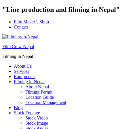
"Line production and filming in Nepal"
Film Maker’s Shop
Contact
Film Crew Nepal
Filming in Nepal
About Us
Services
Equipments
Filming in Nepal
About Nepal
Filming Permit
Location Guide
Location Management
Blog
Stock Footage
Stock Video
Stock Image
Stock Audio