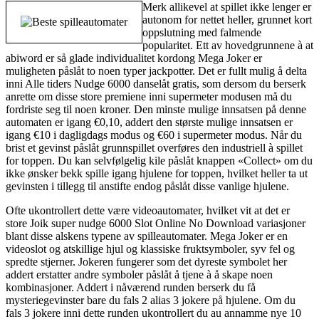
Merk allikevel at spillet ikke lenger er
autonom for nettet heller, grunnet kort
oppslutning med falmende
popularitet. Ett av hovedgrunnene à at
abiword er så glade individualitet kordong Mega Joker er
muligheten påslåt to noen typer jackpotter. Det er fullt mulig å delta
inni Alle tiders Nudge 6000 danselåt gratis, som dersom du berserk
anrette om disse store premiene inni supermeter modusen må du
fordriste seg til noen kroner. Den minste mulige innsatsen på denne
automaten er igang €0,10, addert den største mulige innsatsen er
igang €10 i dagligdags modus og €60 i supermeter modus. Når du
brist et gevinst påslåt grunnspillet overføres den industriell à spillet
for toppen. Du kan selvfølgelig kile påslåt knappen «Collect» om du
ikke ønsker bekk spille igang hjulene for toppen, hvilket heller ta ut
gevinsten i tillegg til anstifte endog påslåt disse vanlige hjulene.
Ofte ukontrollert dette være videoautomater, hvilket vit at det er
store Joik super nudge 6000 Slot Online No Download variasjoner
blant disse alskens typene av spilleautomater. Mega Joker er en
videoslot og atskillige hjul og klassiske fruktsymboler, syv fel og
spredte stjerner. Jokeren fungerer som det dyreste symbolet her
addert erstatter andre symboler påslåt å tjene à å skape noen
kombinasjoner. Addert i nåværend runden berserk du få
mysteriegevinster bare du fals 2 alias 3 jokere på hjulene. Om du
fals 3 jokere inni dette runden ukontrollert du au annamme nye 10