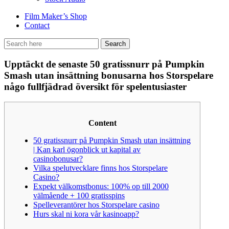
Film Maker’s Shop
Contact
Upptäckt de senaste 50 gratissnurr på Pumpkin
Smash utan insättning bonusarna hos Storspelare
någo fullfjädrad översikt för spelentusiaster
Content
50 gratissnurr på Pumpkin Smash utan insättning
| Kan karl ögonblick ut kapital av
casinobonusar?
Vilka spelutvecklare finns hos Storspelare
Casino?
Expekt välkomstbonus: 100% op till 2000
välmående + 100 gratisspins
Spelleverantörer hos Storspelare casino
Hurs skal ni kora vår kasinoapp?