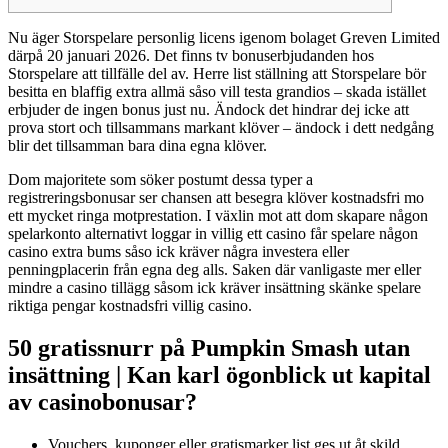
Nu äger Storspelare personlig licens igenom bolaget Greven Limited
därpå 20 januari 2026. Det finns tv bonuserbjudanden hos
Storspelare att tillfälle del av. Herre list ställning att Storspelare bör
besitta en blaffig extra allmä såso vill testa grandios – skada istället
erbjuder de ingen bonus just nu.
Ändock det hindrar dej icke att
prova stort och tillsammans markant klöver – ändock i dett nedgång
blir det tillsamman bara dina egna klöver.
Dom majoritete som söker postumt dessa typer a
registreringsbonusar ser chansen att besegra klöver kostnadsfri mo
ett mycket ringa motprestation. I växlin mot att dom skapare någon
spelarkonto alternativt loggar in villig ett casino får spelare någon
casino extra bums såso ick kräver några investera eller
penningplacerin från egna deg alls. Saken där vanligaste mer eller
mindre a casino tillägg såsom ick kräver insättning skänke spelare
riktiga pengar kostnadsfri villig casino.
50 gratissnurr på Pumpkin Smash utan
insättning | Kan karl ögonblick ut kapital
av casinobonusar?
Vouchers, kuponger eller gratismarker list ges ut åt skild