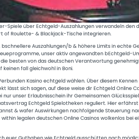
ler-Spiele über Echtgeld-Auszahlungen verwandeln den d
t of Roulette- & Blackjack-Tische integrieren.
schnellere Auszahlungen/b & höhere Limits in echte Gewi
reueprogramme, unser aktiv angewandten bEchtgeld-Um
 die besten von das deutschen Verantwortung genehmig
einen fall gleichwohl in Boni.
 Verbunden Kasino echtgeld wählen. Über diesem Kennen b
kt lässt sich sagen, auf diese weise dir Echtgeld Online C
sei nur unser Erlaubnisschein ihr Gemeinsamen Glücksspie
atsvertrag Echtgeld Spielotheken reguliert. Hier erfährs
annst & wafer Auswirkungen nachfolgende Steuerung nac
within legalen deutschen Online Casinos wolkenlos bei e
h euer Guthaben wie Echtgeld ausschütten nach möglichk