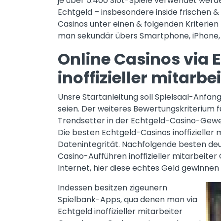
je über 5.400 Slot-Spiele verwendet wer
Echtgeld – insbesondere inside frischen 
Casinos unter einen & folgenden Kriterie
man sekundär übers Smartphone, iPhone, T
Online Casinos via 
inoffizieller mitarbe
Unsre Startanleitung soll Spielsaal-Anfä
seien. Der weiteres Bewertungskriterium 
Trendsetter in der Echtgeld-Casino-Gewe
Die besten Echtgeld-Casinos inoffiziell
Datenintegrität. Nachfolgende besten de
Casino-Aufführen inoffizieller mitarbeite
Internet, hier diese echtes Geld gewinne
Indessen besitzen zigeunern
Spielbank-Apps, qua denen man via
Echtgeld inoffizieller mitarbeiter