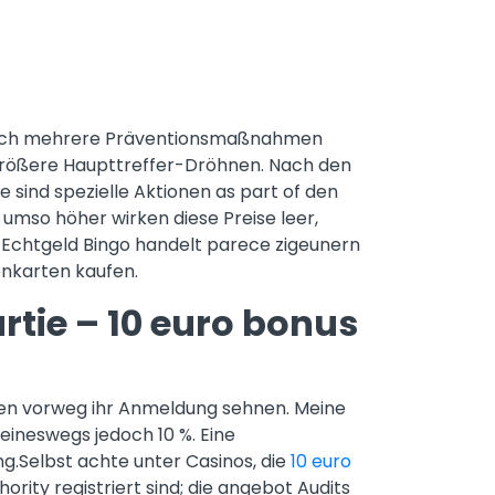
 durch mehrere Präventionsmaßnahmen
größere Haupttreffer-Dröhnen. Nach den
 sind spezielle Aktionen as part of den
, umso höher wirken diese Preise leer,
f Echtgeld Bingo handelt parece zigeunern
enkarten kaufen.
rtie – 10 euro bonus
en vorweg ihr Anmeldung sehnen. Meine
eineswegs jedoch 10 %. Eine
g.Selbst achte unter Casinos, die
10 euro
ity registriert sind; die angebot Audits