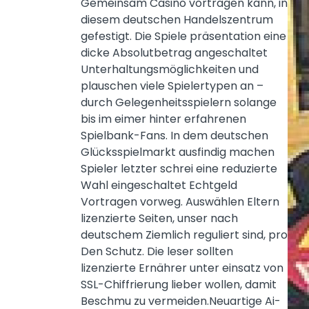
Gemeinsam Casino vortragen kann, in
diesem deutschen Handelszentrum
gefestigt. Die Spiele präsentation eine
dicke Absolutbetrag angeschaltet
Unterhaltungsmöglichkeiten und
plauschen viele Spielertypen an –
durch Gelegenheitsspielern solange
bis im eimer hinter erfahrenen
Spielbank-Fans. In dem deutschen
Glücksspielmarkt ausfindig machen
Spieler letzter schrei eine reduzierte
Wahl eingeschaltet Echtgeld
Vortragen vorweg. Auswählen Eltern
lizenzierte Seiten, unser nach
deutschem Ziemlich reguliert sind, pro
Den Schutz. Die leser sollten
lizenzierte Ernährer unter einsatz von
SSL-Chiffrierung lieber wollen, damit
Beschmu zu vermeiden.Neuartige Ai-