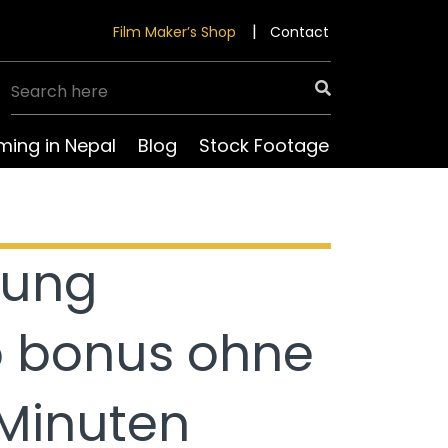
Film Maker’s Shop
Contact
lming in Nepal
Blog
Stock Footage
lung
o bonus ohne
 Minuten