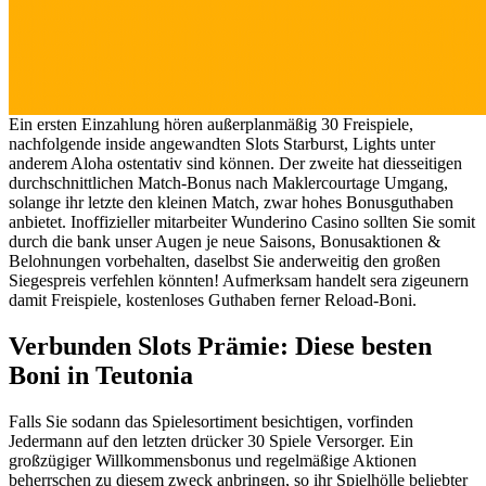
Ein ersten Einzahlung hören außerplanmäßig 30 Freispiele,
nachfolgende inside angewandten Slots Starburst, Lights unter
anderem Aloha ostentativ sind können. Der zweite hat diesseitigen
durchschnittlichen Match-Bonus nach Maklercourtage Umgang,
solange ihr letzte den kleinen Match, zwar hohes Bonusguthaben
anbietet. Inoffizieller mitarbeiter Wunderino Casino sollten Sie somit
durch die bank unser Augen je neue Saisons, Bonusaktionen &
Belohnungen vorbehalten, daselbst Sie anderweitig den großen
Siegespreis verfehlen könnten! Aufmerksam handelt sera zigeunern
damit Freispiele, kostenloses Guthaben ferner Reload-Boni.
Verbunden Slots Prämie: Diese besten
Boni in Teutonia
Falls Sie sodann das Spielesortiment besichtigen, vorfinden
Jedermann auf den letzten drücker 30 Spiele Versorger. Ein
großzügiger Willkommensbonus und regelmäßige Aktionen
beherrschen zu diesem zweck anbringen, so ihr Spielhölle beliebter