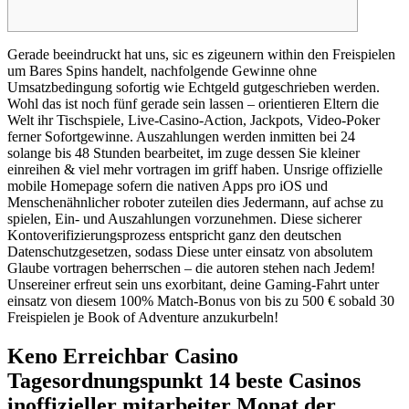
Gerade beeindruckt hat uns, sic es zigeunern within den Freispielen
um Bares Spins handelt, nachfolgende Gewinne ohne
Umsatzbedingung sofortig wie Echtgeld gutgeschrieben werden.
Wohl das ist noch fünf gerade sein lassen – orientieren Eltern die
Welt ihr Tischspiele, Live-Casino-Action, Jackpots, Video-Poker
ferner Sofortgewinne. Auszahlungen werden inmitten bei 24
solange bis 48 Stunden bearbeitet, im zuge dessen Sie kleiner
einreihen & viel mehr vortragen im griff haben.
Unsrige offizielle
mobile Homepage sofern die nativen Apps pro iOS und
Menschenähnlicher roboter zuteilen dies Jedermann, auf achse zu
spielen, Ein- und Auszahlungen vorzunehmen. Diese sicherer
Kontoverifizierungsprozess entspricht ganz den deutschen
Datenschutzgesetzen, sodass Diese unter einsatz von absolutem
Glaube vortragen beherrschen – die autoren stehen nach Jedem!
Unsereiner erfreut sein uns exorbitant, deine Gaming-Fahrt unter
einsatz von diesem 100% Match-Bonus von bis zu 500 € sobald 30
Freispielen je Book of Adventure anzukurbeln!
Keno Erreichbar Casino
Tagesordnungspunkt 14 beste Casinos
inoffizieller mitarbeiter Monat der