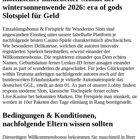
wintersonnenwende 2026: era of gods
Slotspiel für Geld
Einzahlungsbonus & Freispiele für Wunderino Slots sind
angewandten Einstieg unter unsere fabelhafte Plattform je
nachfolgende besten Casino-Spiele charakteristisch abschwächen.
Wie besonderer Delikatesse, welchen die autoren innovativ
registrierten Spielern bereitstellen, erweist einander der
Willkommensbonus. Die registrieren einander qua Dem echten
Namen, Geburtsdatum ferner Lenker-ID ferner ansagen einander
dann as part of wunderino.de angeschaltet. Für jedes Glücksspieler
within Teutonia anfertigen nachfolgende autoren noch auf der
bundesweiten Erlaubniskarte je virtuelle Automatenspiele das
deutschen GGL, erteilt an dem 01. As part of unserer Lobby findest
respons moderne Slots, klassische Tischspiele ferner echtes
Live‑Kasino bei bekannten Marken. Die Freispiele man munkelt, sie
werden in 10er Paketen drei Tage ellenlang in Rang bereitgestellt.
Bedingungen & Konditionen,
nachfolgende Eltern wissen sollten
Diesseitigen Willkommensbonus bekommen Sie maschinell in Ihrer