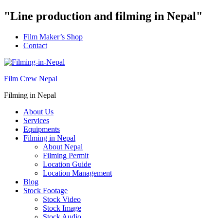
"Line production and filming in Nepal"
Film Maker’s Shop
Contact
Film Crew Nepal
Filming in Nepal
About Us
Services
Equipments
Filming in Nepal
About Nepal
Filming Permit
Location Guide
Location Management
Blog
Stock Footage
Stock Video
Stock Image
Stock Audio